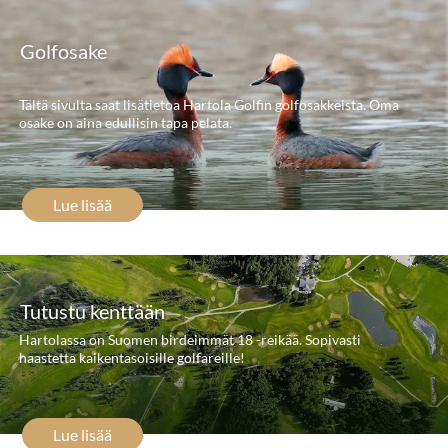
Golfosake
Tältä sivulta saat lisätietoa Hartola Golfin golfosakkeista. Oma
osake on aina edullisin tapa pelata.
Lue lisää
Tutustu kenttään
Hartolassa on Suomen birdeimmät 18 -reikää. Sopivasti
haastetta kaikentasoisille golfareille!
Lue lisää