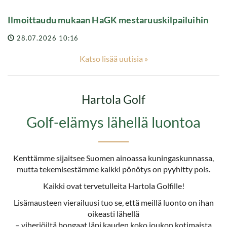
Ilmoittaudu mukaan HaGK mestaruuskilpailuihin
28.07.2026 10:16
Katso lisää uutisia »
Hartola Golf
Golf-elämys lähellä luontoa
Kenttämme sijaitsee Suomen ainoassa kuningaskunnassa,
mutta tekemisestämme kaikki pönötys on pyyhitty pois.
Kaikki ovat tervetulleita Hartola Golfille!
Lisämausteen vierailuusi tuo se, että meillä luonto on ihan
oikeasti lähellä
– viheriöiltä bongaat läpi kauden koko joukon kotimaista