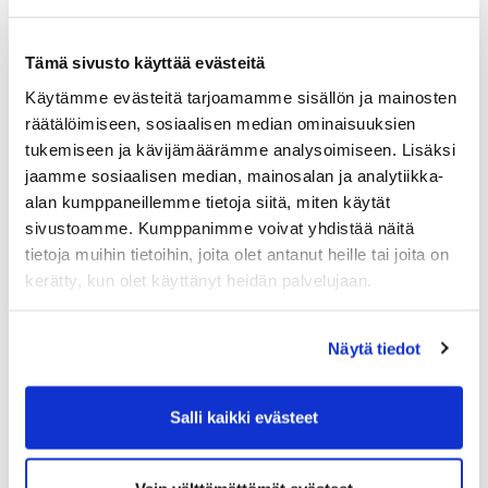
31.07.2026 13:30
Naisten perjantai pelit
Tämä sivusto käyttää evästeitä
Kaikulantie 79
Käytämme evästeitä tarjoamamme sisällön ja mainosten
räätälöimiseen, sosiaalisen median ominaisuuksien
tukemiseen ja kävijämäärämme analysoimiseen. Lisäksi
01.08.2026 05:00
jaamme sosiaalisen median, mainosalan ja analytiikka-
alan kumppaneillemme tietoja siitä, miten käytät
M60 Tour, 4. osakilpailu
sivustoamme. Kumppanimme voivat yhdistää näitä
Hartola Golf
tietoja muihin tietoihin, joita olet antanut heille tai joita on
kerätty, kun olet käyttänyt heidän palvelujaan.
03.08.2026 03:00
Näytä tiedot
Viikkokilpailu vko 32
Hartola Golf
Salli kaikki evästeet
05.08.2026 12:00