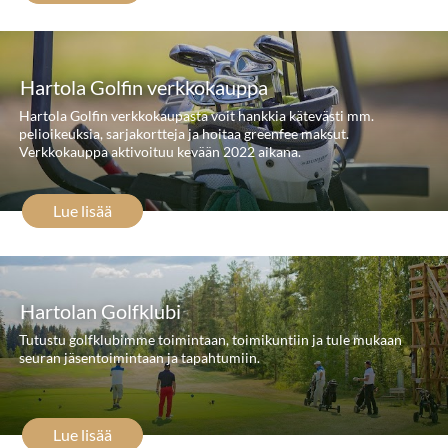
Hartola Golfin verkkokauppa
Hartola Golfin verkkokaupasta voit hankkia kätevästi mm.
pelioikeuksia, sarjakortteja ja hoitaa greenfee maksut.
Verkkokauppa aktivoituu kevään 2022 aikana.
Lue lisää
Hartolan Golfklubi
Tutustu golfklubimme toimintaan, toimikuntiin ja tule mukaan
seuran jäsentoimintaan ja tapahtumiin.
Lue lisää