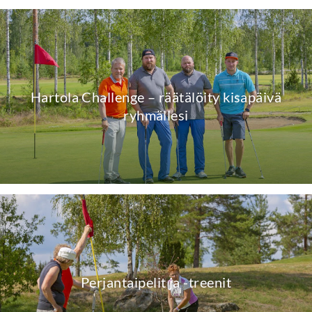
Hartola Challenge – räätälöity kisapäivä
ryhmällesi
Perjantaipelit ja -treenit