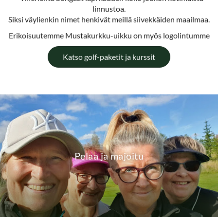
linnustoa.
Siksi väylienkin nimet henkivät meillä siivekkäiden maailmaa.
Erikoisuutemme Mustakurkku-uikku on myös logolintumme
Katso golf-paketit ja kurssit
Pelaa ja majoitu