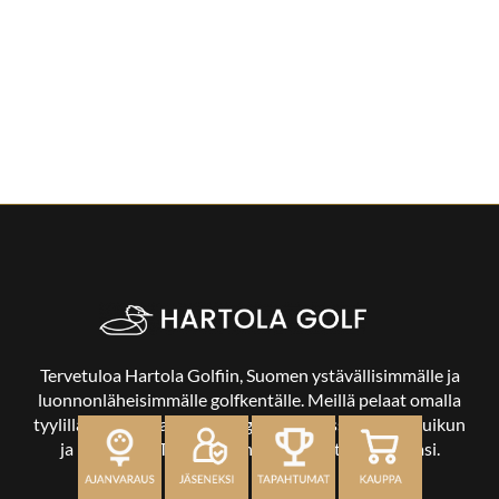
Tervetuloa Hartola Golfiin, Suomen ystävällisimmälle ja
luonnonläheisimmälle golfkentälle. Meillä pelaat omalla
tyylilläsi ja tasollasi – ja bongaat halutessasi vaikka uikun
ja kuikankin. Tärkeintä on, että nautit vierailustasi.