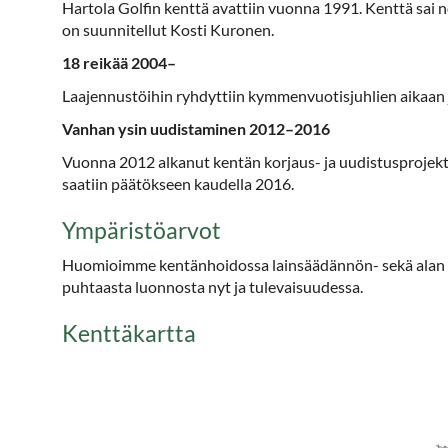
Hartola Golfin kenttä avattiin vuonna 1991. Kenttä sai
on suunnitellut Kosti Kuronen.
18 reikää 2004–
Laajennustöihin ryhdyttiin kymmenvuotisjuhlien aikaan 
Vanhan ysin uudistaminen 2012–2016
Vuonna 2012 alkanut kentän korjaus- ja uudistusprojekti
saatiin päätökseen kaudella 2016.
Ympäristöarvot
Huomioimme kentänhoidossa lainsäädännön- sekä alan o
puhtaasta luonnosta nyt ja tulevaisuudessa.
Kenttäkartta