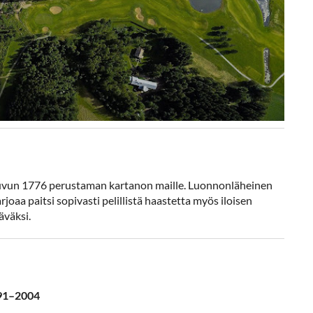
suvun 1776 perustaman kartanon maille. Luonnonläheinen
aa paitsi sopivasti pelillistä haastetta myös iloisen
äväksi.
991–2004