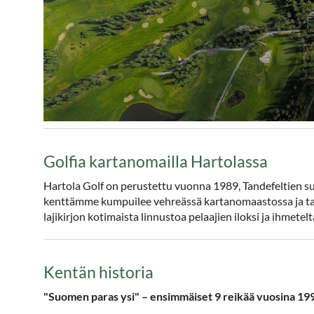
Golfia kartanomailla Hartolassa
Hartola Golf on perustettu vuonna 1989, Tandefeltien 
kenttämme kumpuilee vehreässä kartanomaastossa ja tarjo
lajikirjon kotimaista linnustoa pelaajien iloksi ja ihmetelt
Kentän historia
"Suomen paras ysi" – ensimmäiset 9 reikää vuosina 1