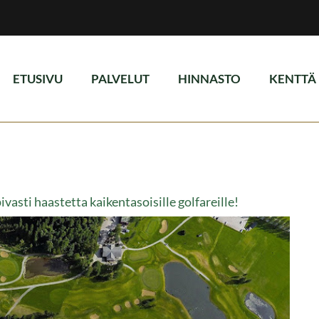
ETUSIVU
PALVELUT
HINNASTO
KENTTÄ
asti haastetta kaikentasoisille golfareille!