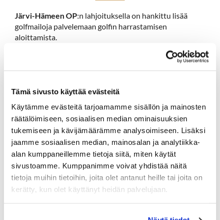
Järvi-Hämeen OP
:n lahjoituksella on hankittu lisää
golfmailoja palvelemaan golfin harrastamisen
aloittamista.
Hartola Golf tarjoaa
ilmaisia starttikursseja,
joilla
pääsee tutustumaan lajiin ja harjoittelemaan
ammattilaisen johdolla.
Pro Jukka Ollilainen
opettaa
starttikursseilla ja auttaa ottamaan ensi askeleet
Tämä sivusto käyttää evästeitä
golfharrastuksen parissa.
Käytämme evästeitä tarjoamamme sisällön ja mainosten
Starttikurssilta voi jatkaa maksulliselle
green card
-
räätälöimiseen, sosiaalisen median ominaisuuksien
kurssille, joka sekin on hinnaltaan vain 89 € kaudella
tukemiseen ja kävijämäärämme analysoimiseen. Lisäksi
2026.
jaamme sosiaalisen median, mainosalan ja analytiikka-
Välineistö sekä opastus ja opetus ovat tarjolla myös
alan kumppaneillemme tietoja siitä, miten käytät
koululaisille
. Useat lähialueen kuntien opettajat
sivustoamme. Kumppanimme voivat yhdistää näitä
käyvätkin Hartola Golfissa keväisin ja syksyisin
tietoja muihin tietoihin, joita olet antanut heille tai joita on
oppilaiden kanssa liikuntatunneilla ja/tai urheilupäivillä.
kerätty, kun olet käyttänyt heidän palvelujaan.
Koulun liikuntatunnit ovat turvallinen ja mielekäs tapa
tarjota nuorille mahdollisuutta golfiin, muiden lajien