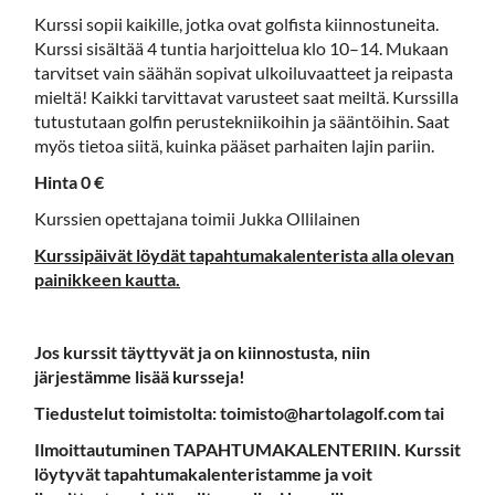
Kurssi sopii kaikille, jotka ovat golfista kiinnostuneita.
Kurssi sisältää 4 tuntia harjoittelua klo 10–14. Mukaan
tarvitset vain säähän sopivat ulkoiluvaatteet ja reipasta
mieltä! Kaikki tarvittavat varusteet saat meiltä. Kurssilla
tutustutaan golfin perustekniikoihin ja sääntöihin. Saat
myös tietoa siitä, kuinka pääset parhaiten lajin pariin.
Hinta 0 €
Kurssien opettajana toimii Jukka Ollilainen
Kurssipäivät löydät tapahtumakalenterista alla olevan
painikkeen kautta.
Jos kurssit täyttyvät ja on kiinnostusta, niin
järjestämme lisää kursseja!
Tiedustelut toimistolta: toimisto@hartolagolf.com tai
Ilmoittautuminen TAPAHTUMAKALENTERIIN. Kurssit
löytyvät tapahtumakalenteristamme ja voit