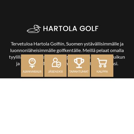
Tervetuloa Hartola Golfiin, Suomen ystävällisimmälle ja
luonnonläheisimmälle golfkentälle. Meillä pelaat omalla
tyylilläsi ja tasollasi – ja bongaat halutessasi vaikka uikun
ja kuikankin. Tärkeintä on, että nautit vierailustasi.
OSOITE
Kaikulantie 79, 19600 Hartola
toimisto@hartolagolf.com
CADDIEMASTER
0600 417 236