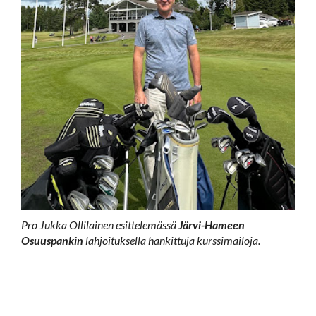
Pro Jukka Ollilainen esittelemässä
Järvi-Hameen
Osuuspankin
lahjoituksella hankittuja kurssimailoja.