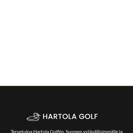
Tervetuloa Hartola Golfiin, Suomen ystävällisimmälle ja