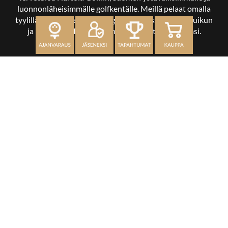
luonnonläheisimmälle golfkentälle. Meillä pelaat omalla
tyylilläsi ja tasollasi – ja bongaat halutessasi vaikka uikun
ja kuikankin. Tärkeintä on, että nautit vierailustasi.
OSOITE
Kaikulantie 79, 19600 Hartola
toimisto@hartolagolf.com
CADDIEMASTER
0600 417 236
Etusivu
Palvelut
Kenttä