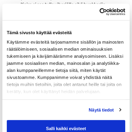
Koira ei saa tulla viheriölle eikä bunkkeriin.
Kakkapusseja pitää olla riittävästi mukana.
Kaikki koiran aiheuttamat jäljet on korjattava.
Koiraa ei saa kuljettaa golfautossa. Golfautossa
saa olla vain
Tämä sivusto käyttää evästeitä
max. 2 pelaajaa ja heidän välineet.
Käytämme evästeitä tarjoamamme sisällön ja mainosten
räätälöimiseen, sosiaalisen median ominaisuuksien
Turvallisuus ja siisteys ovat koiran omistajan vastuulla.
tukemiseen ja kävijämäärämme analysoimiseen. Lisäksi
Pidätämme oikeudet muutoksiin.
jaamme sosiaalisen median, mainosalan ja analytiikka-
alan kumppaneillemme tietoja siitä, miten käytät
Hartola Golf
sivustoamme. Kumppanimme voivat yhdistää näitä
tietoja muihin tietoihin, joita olet antanut heille tai joita on
kerätty, kun olet käyttänyt heidän palvelujaan.
Näytä tiedot
Salli kaikki evästeet