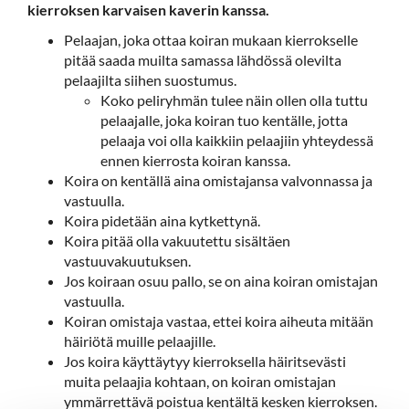
kierroksen karvaisen kaverin kanssa.
Pelaajan, joka ottaa koiran mukaan kierrokselle
pitää saada muilta samassa lähdössä olevilta
pelaajilta siihen suostumus.
Koko peliryhmän tulee näin ollen olla tuttu
pelaajalle, joka koiran tuo kentälle, jotta
pelaaja voi olla kaikkiin pelaajiin yhteydessä
ennen kierrosta koiran kanssa.
Koira on kentällä aina omistajansa valvonnassa ja
vastuulla.
Koira pidetään aina kytkettynä.
Koira pitää olla vakuutettu sisältäen
vastuuvakuutuksen.
Jos koiraan osuu pallo, se on aina koiran omistajan
vastuulla.
Koiran omistaja vastaa, ettei koira aiheuta mitään
häiriötä muille pelaajille.
Jos koira käyttäytyy kierroksella häiritsevästi
muita pelaajia kohtaan, on koiran omistajan
ymmärrettävä poistua kentältä kesken kierroksen.