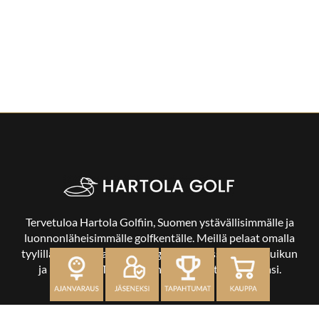
Tervetuloa Hartola Golfiin, Suomen ystävällisimmälle ja
luonnonläheisimmälle golfkentälle. Meillä pelaat omalla
tyylilläsi ja tasollasi – ja bongaat halutessasi vaikka uikun
ja kuikankin. Tärkeintä on, että nautit vierailustasi.
OSOITE