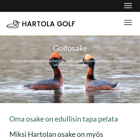
Navig
Navig
Golfosake
Tältä sivulta saat lisätietoa Hartola Golfin golfosakkeista. Oma osake on aina
edullisin tapa pelata.
Oma osake on edullisin tapa pelata
Miksi Hartolan osake on myös