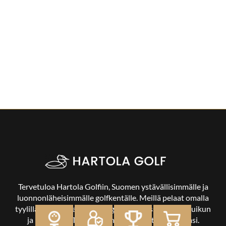
Tervetuloa Hartola Golfiin, Suomen ystävällisimmälle ja
luonnonläheisimmälle golfkentälle. Meillä pelaat omalla
tyylilläsi ja tasollasi – ja bongaat halutessasi vaikka uikun
ja kuikankin. Tärkeintä on, että nautit vierailustasi.