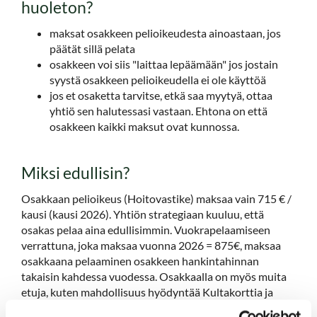
huoleton?
maksat osakkeen pelioikeudesta ainoastaan, jos
päätät sillä pelata
osakkeen voi siis "laittaa lepäämään" jos jostain
syystä osakkeen pelioikeudella ei ole käyttöä
jos et osaketta tarvitse, etkä saa myytyä, ottaa
yhtiö sen halutessasi vastaan. Ehtona on että
osakkeen kaikki maksut ovat kunnossa.
Miksi edullisin?
Osakkaan pelioikeus (Hoitovastike) maksaa vain 715 € /
kausi (kausi 2026). Yhtiön strategiaan kuuluu, että
osakas pelaa aina edullisimmin. Vuokrapelaamiseen
verrattuna, joka maksaa vuonna 2026 = 875€, maksaa
osakkaana pelaaminen osakkeen hankintahinnan
takaisin kahdessa vuodessa. Osakkaalla on myös muita
etuja, kuten mahdollisuus hyödyntää Kultakorttia ja
Greeniä Koko Seutu kenttien tarjouksia. Osakkailla on