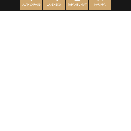
OSOITE
Kaikulantie 79, 19600 Hartola
toimisto@hartolagolf.com
CADDIEMASTER
0600 417 236
Etusivu
Palvelut
Kenttä
Yhteisö
Yhteystiedot