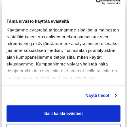
myös alennetut hinnat golfauton vuokrasta ja
rangepoleteista. Etuja hyödyntämällä voi osakkeen
hankintahinnan parhaimmillaan "tienata" takaisin jo
Tämä sivusto käyttää evästeitä
ensimmäisen pelikauden aikana.
Käytämme evästeitä tarjoamamme sisällön ja mainosten
Kaudella 2026 yhtiöltä voi ostaa C-osakkeen hintaan
räätälöimiseen, sosiaalisen median ominaisuuksien
250 €.
tukemiseen ja kävijämäärämme analysoimiseen. Lisäksi
jaamme sosiaalisen median, mainosalan ja analytiikka-
Osakkaan pelioikeus 2026 (hoitovastike) = 715 €
alan kumppaneillemme tietoja siitä, miten käytät
Tiedustelut mika.asikainen@hartolagolf.com
sivustoamme. Kumppanimme voivat yhdistää näitä
tietoja muihin tietoihin, joita olet antanut heille tai joita on
kerätty, kun olet käyttänyt heidän palvelujaan.
Näytä tiedot
Salli kaikki evästeet