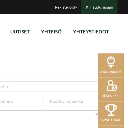
Rekisteröidy
Kirjaudu sisään
UUTISET
YHTEISÖ
YHTEYSTIEDOT
i