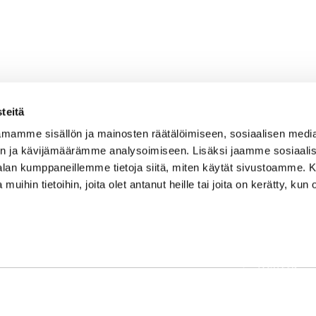
teitä
mamme sisällön ja mainosten räätälöimiseen, sosiaalisen medi
n ja kävijämäärämme analysoimiseen. Lisäksi jaamme sosiaali
-alan kumppaneillemme tietoja siitä, miten käytät sivustoamme
 muihin tietoihin, joita olet antanut heille tai joita on kerätty, kun 
OSOITE
Etusivu
Kaikulantie 79, 19600 Hartola
Palvelut
toimisto@hartolagolf.com
Kenttä
CADDIEMASTER
Yhteisö
0600 417 236
Yhteystie