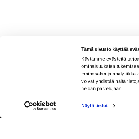
Tämä sivusto käyttää eväs
Käytämme evästeitä tarjoa
ominaisuuksien tukemisee
mainosalan ja analytiikka
voivat yhdistää näitä tietoja
heidän palvelujaan.
Näytä tiedot
Tervetuloa Hartola Golfiin, Suomen ystävällisimmälle ja
luonnonläheisimmälle golfkentälle. Meillä pelaat omalla
tyylilläsi ja tasollasi – ja bongaat halutessasi vaikka
uikun ja kuikankin. Tärkeintä on, että nautit vierailustasi.