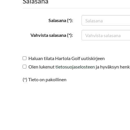
Salasana
Salasana (*):
Vahvista salasana (*):
Haluan tilata Hartola Golf uutiskirjeen
Olen lukenut
tietosuojaselosteen
ja hyväksyn henkil
(*) Tieto on pakollinen