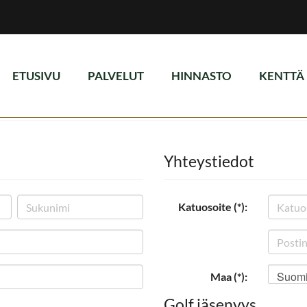
ETUSIVU
PALVELUT
HINNASTO
KENTTÄ
Yhteystiedot
Katuosoite (*):
Suom
Maa (*):
Golf jäsenyys