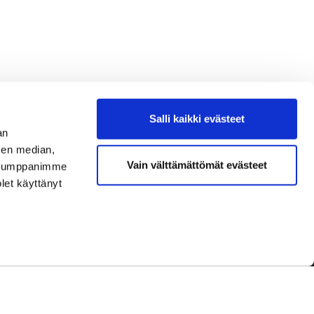
Salli kaikki evästeet
an
sen median,
Vain välttämättömät evästeet
. Kumppanimme
olet käyttänyt
dot