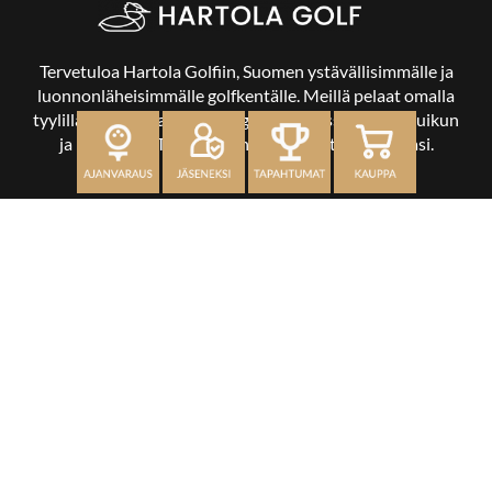
Tervetuloa Hartola Golfiin, Suomen ystävällisimmälle ja
luonnonläheisimmälle golfkentälle. Meillä pelaat omalla
tyylilläsi ja tasollasi – ja bongaat halutessasi vaikka uikun
ja kuikankin. Tärkeintä on, että nautit vierailustasi.
OSOITE
Kaikulantie 79, 19600 Hartola
toimisto@hartolagolf.com
CADDIEMASTER
0600 417 236