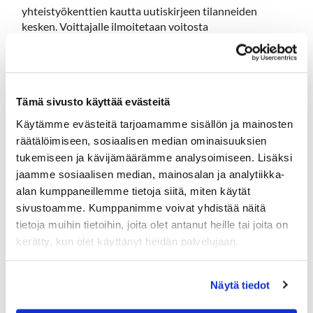
yhteistyökenttien kautta uutiskirjeen tilanneiden
kesken. Voittajalle ilmoitetaan voitosta
henkilökohtaisesti sähköpostilla.
OSALLISTU ARVONTAAN TÄSTÄ
Tämä sivusto käyttää evästeitä
GOLF TAILORSIN YHTEYSTIEDOT
:
Käytämme evästeitä tarjoamamme sisällön ja mainosten
räätälöimiseen, sosiaalisen median ominaisuuksien
www.golftailors.fi
tukemiseen ja kävijämäärämme analysoimiseen. Lisäksi
info@golftailors.fi
jaamme sosiaalisen median, mainosalan ja analytiikka-
+358407191519
alan kumppaneillemme tietoja siitä, miten käytät
sivustoamme. Kumppanimme voivat yhdistää näitä
tietoja muihin tietoihin, joita olet antanut heille tai joita on
kerätty, kun olet käyttänyt heidän palvelujaan.
Näytä tiedot