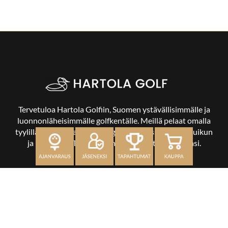
Tervetuloa Hartola Golfiin, Suomen ystävällisimmälle ja
luonnonläheisimmälle golfkentälle. Meillä pelaat omalla
tyylilläsi ja tasollasi – ja bongaat halutessasi vaikka uikun
ja kuikankin. Tärkeintä on, että nautit vierailustasi.
OSOITE
Kaikulantie 79, 19600 Hartola
toimisto@hartolagolf.com