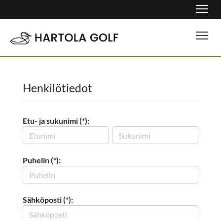
Navig
Navig
Henkilötiedot
Etu- ja sukunimi (*):
Puhelin (*):
Sähköposti (*):