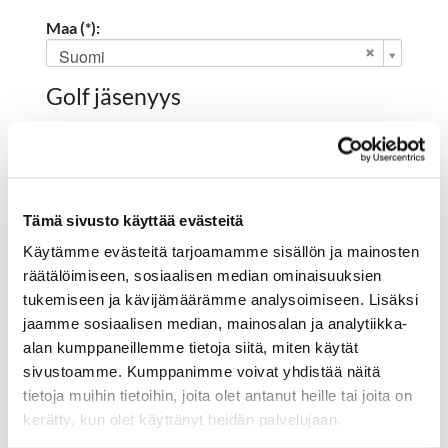
Maa (*):
Suomi
Golf jäsenyys
Valitse seura:
Tämä sivusto käyttää evästeitä
Jäsennumero:
Käytämme evästeitä tarjoamamme sisällön ja mainosten
räätälöimiseen, sosiaalisen median ominaisuuksien
tukemiseen ja kävijämäärämme analysoimiseen. Lisäksi
Rekisteröidy
jaamme sosiaalisen median, mainosalan ja analytiikka-
alan kumppaneillemme tietoja siitä, miten käytät
Haluan tilata Hartola Golf uutiskirjeen
sivustoamme. Kumppanimme voivat yhdistää näitä
Olen lukenut
tietosuojaselosteen
ja hyväksyn
tietoja muihin tietoihin, joita olet antanut heille tai joita on
henkilötietojeni käsittelyn (*)
kerätty, kun olet käyttänyt heidän palvelujaan.