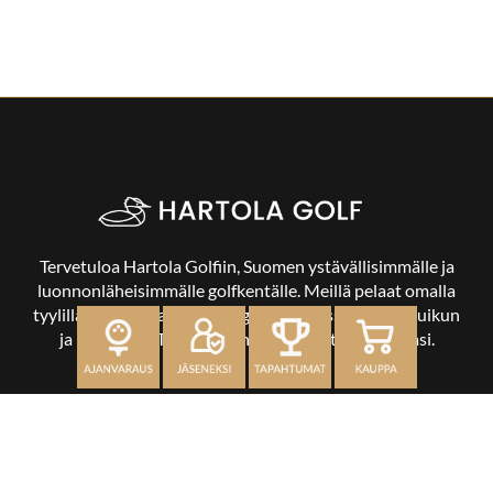
Tervetuloa Hartola Golfiin, Suomen ystävällisimmälle ja
luonnonläheisimmälle golfkentälle. Meillä pelaat omalla
tyylilläsi ja tasollasi – ja bongaat halutessasi vaikka uikun
ja kuikankin. Tärkeintä on, että nautit vierailustasi.
OSOITE
Kaikulantie 79, 19600 Hartola
toimisto@hartolagolf.com