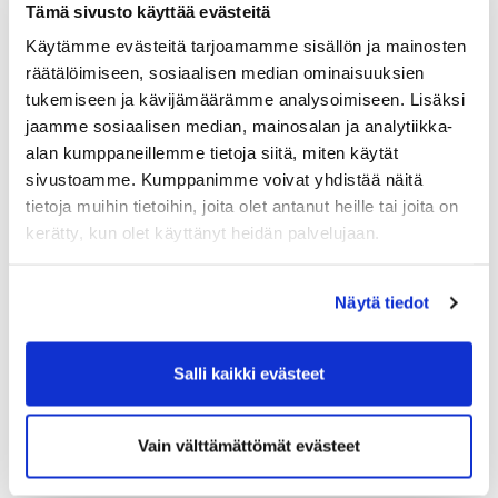
Tämä sivusto käyttää evästeitä
to 20.7. Sysmä Marina Open Scramble.
Marinoi ittes
Käytämme evästeitä tarjoamamme sisällön ja mainosten
kesäfiilikseen!
Väliaikalähdöt klo 9.00 alkaen
räätälöimiseen, sosiaalisen median ominaisuuksien
Kilpailumaksuun kuuluu herkullinen ateria Marinassa
tukemiseen ja kävijämäärämme analysoimiseen. Lisäksi
kierroksen jälkeen. Voit mennä syömään mihin aikaan
jaamme sosiaalisen median, mainosalan ja analytiikka-
tahansa kisan jälkeen. Pelaajalista löytyy Marinasta.
alan kumppaneillemme tietoja siitä, miten käytät
Palkintojenjako Marinan terassilla klo 19.00
sivustoamme. Kumppanimme voivat yhdistää näitä
tietoja muihin tietoihin, joita olet antanut heille tai joita on
pe 21.7.
Treenit jäsenille
(ilmainen). Naiset klo 16-17,
kaikille avoimet klo 17-19. Kokoontuminen rangelle.
kerätty, kun olet käyttänyt heidän palvelujaan.
Opettajina Kimmo ja Jukka, vuoroviikoin.
to 27.7. Unikeko Open by ISKU.
Aamuvirkkujen
Näytä tiedot
unelmakisa Unikeon päivänä. Yhteislähtö klo: 6.00.
Henkilökohtainen Pistebogey kisa. Kisassa myös
lähimmäs tuolia kilpailu väylällä 1.
Salli kaikki evästeet
-
28 - 29.8. Senioreiden pelireissu Tahkolle. 4 paikkaa
Vain välttämättömät evästeet
jäljellä. Ilmoittaudu tapahtumakalenteriin. Tiedustelut
Simo Vehkasalo 044 542 1982