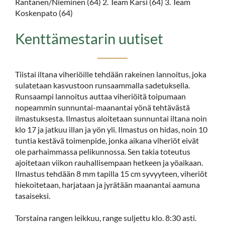
Rantanen/Nieminen (64) 2. Team Karsi (64) 3. Team
Koskenpato (64)
Kenttämestarin uutiset
Tiistai iltana viheriöille tehdään rakeinen lannoitus, joka
sulatetaan kasvustoon runsaammalla sadetuksella.
Runsaampi lannoitus auttaa viheriöitä toipumaan
nopeammin sunnuntai-maanantai yönä tehtävästä
ilmastuksesta. Ilmastus aloitetaan sunnuntai iltana noin
klo 17 ja jatkuu illan ja yön yli. Ilmastus on hidas, noin 10
tuntia kestävä toimenpide, jonka aikana viheriöt eivät
ole parhaimmassa pelikunnossa. Sen takia toteutus
ajoitetaan viikon rauhallisempaan hetkeen ja yöaikaan.
Ilmastus tehdään 8 mm tapilla 15 cm syvyyteen, viheriöt
hiekoitetaan, harjataan ja jyrätään maanantai aamuna
tasaiseksi.
Torstaina rangen leikkuu, range suljettu klo. 8:30 asti.