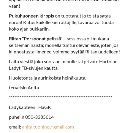
vaan!
Pukuhuoneen kirppis
on tuottanut jo toista sataa
euroa! Kiitos kaikille kierrättäjille, tavaraa voi tuoda
koko ajan pukkariin.
Riitan ”Persoonat pelissä”
– sessiossa oli mukana
seitsemän naista; monella tuntui olevan este, joten jos
kiinnostusta ilmenee, voimme pyytää Riitan uudelleen!
Laita viestiä joko suoraan minulle tai private Hartolan
Ladyt FB-sivujen kautta.
Huoletonta ja aurinkoista heinäkuuta,
terveisin Anita
**********************************************************
Ladykapteeni, HaGK
puhelin 050-3385614
email:
anita.tuohino@gmail.com