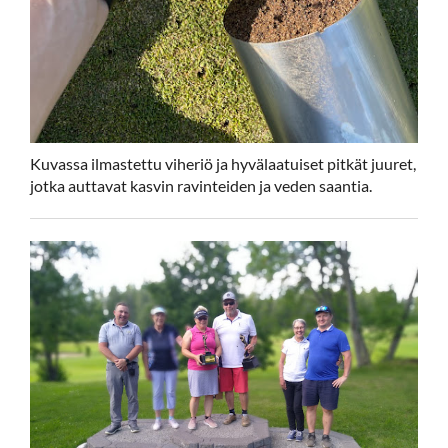
Kuvassa ilmastettu viheriö ja hyvälaatuiset pitkät juuret,
jotka auttavat kasvin ravinteiden ja veden saantia.