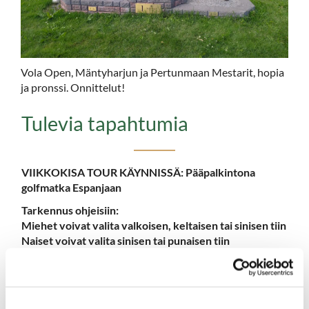
Vola Open, Mäntyharjun ja Pertunmaan Mestarit, hopia
ja pronssi. Onnittelut!
Tulevia tapahtumia
VIIKKOKISA TOUR KÄYNNISSÄ: Pääpalkintona
golfmatka Espanjaan
Tarkennus ohjeisiin:
Miehet voivat valita valkoisen, keltaisen tai sinisen tiin
Naiset voivat valita sinisen tai punaisen tiin
Tiedustelut: Tera 045 869 3808
Ilmoittautuminen aina tapahtumakalenterin kautta!
-