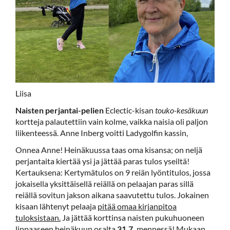
Liisa
Naisten perjantai-pelien
Eclectic-kisan
touko-kesäkuun
kortteja palautettiin vain kolme, vaikka naisia oli paljon
liikenteessä. Anne Inberg voitti Ladygolfin kassin,
Onnea Anne! Heinäkuussa taas oma kisansa; on neljä
perjantaita kiertää ysi ja jättää paras tulos yseiltä!
Kertauksena: Kertymätulos on 9 reiän lyöntitulos, jossa
jokaisella yksittäisellä reiällä on pelaajan paras sillä
reiällä sovitun jakson aikana saavutettu tulos. Jokainen
kisaan lähtenyt pelaaja
pitää omaa kirjanpitoa
tuloksistaan.
Ja jättää korttinsa naisten pukuhuoneen
lippaaseen heinäkuun osalta
31.7.
mennessä! Mukaan