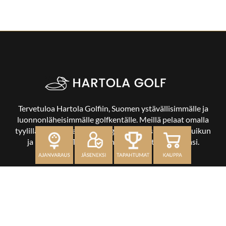
Tervetuloa Hartola Golfiin, Suomen ystävällisimmälle ja
luonnonläheisimmälle golfkentälle. Meillä pelaat omalla
tyylilläsi ja tasollasi – ja bongaat halutessasi vaikka uikun
ja kuikankin. Tärkeintä on, että nautit vierailustasi.
OSOITE
Kaikulantie 79, 19600 Hartola
toimisto@hartolagolf.com