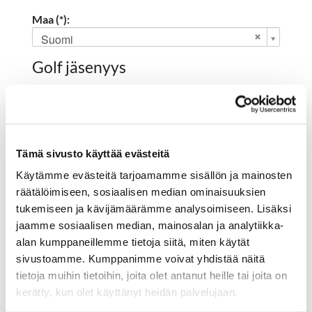
Maa (*):
Suomi
Golf jäsenyys
Valitse seura:
Tämä sivusto käyttää evästeitä
Jäsennumero:
Käytämme evästeitä tarjoamamme sisällön ja mainosten
räätälöimiseen, sosiaalisen median ominaisuuksien
tukemiseen ja kävijämäärämme analysoimiseen. Lisäksi
Rekisteröidy
jaamme sosiaalisen median, mainosalan ja analytiikka-
alan kumppaneillemme tietoja siitä, miten käytät
Haluan tilata Hartola Golf uutiskirjeen
sivustoamme. Kumppanimme voivat yhdistää näitä
Olen lukenut
tietosuojaselosteen
ja hyväksyn
tietoja muihin tietoihin, joita olet antanut heille tai joita on
henkilötietojeni käsittelyn (*)
kerätty, kun olet käyttänyt heidän palvelujaan.