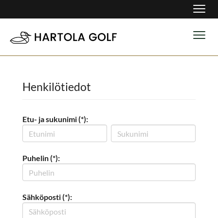
Navig
Navig
Henkilötiedot
Etu- ja sukunimi (*):
Puhelin (*):
Sähköposti (*):