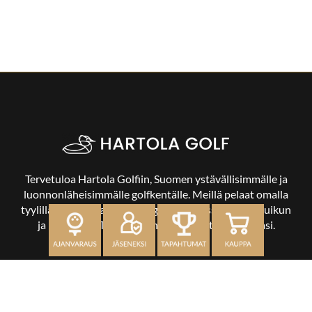
Tervetuloa Hartola Golfiin, Suomen ystävällisimmälle ja
luonnonläheisimmälle golfkentälle. Meillä pelaat omalla
tyylilläsi ja tasollasi – ja bongaat halutessasi vaikka uikun
ja kuikankin. Tärkeintä on, että nautit vierailustasi.
OSOITE
Kaikulantie 79, 19600 Hartola
toimisto@hartolagolf.com