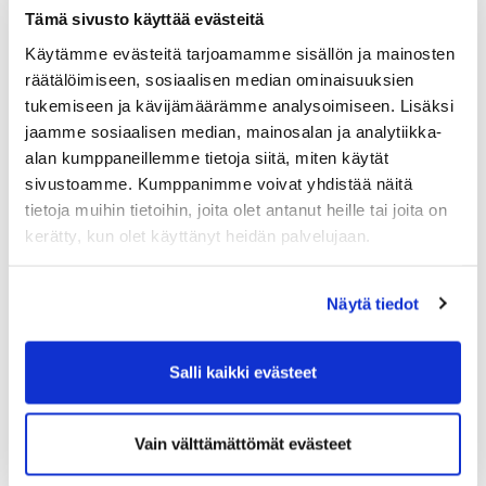
​​​​​​​@hartolagolf.com
Tämä sivusto käyttää evästeitä
Käytämme evästeitä tarjoamamme sisällön ja mainosten
Ryhmävaraukset sekä osake ja pelioikeusasiat
räätälöimiseen, sosiaalisen median ominaisuuksien
tukemiseen ja kävijämäärämme analysoimiseen. Lisäksi
jaamme sosiaalisen median, mainosalan ja analytiikka-
Jäsenasiat, Hartolan Golfklubi ry
alan kumppaneillemme tietoja siitä, miten käytät
0600 417 236
(0,92€/min+pvm/mpm)
sivustoamme. Kumppanimme voivat yhdistää näitä
toimisto@hartolagolf.com
tietoja muihin tietoihin, joita olet antanut heille tai joita on
kerätty, kun olet käyttänyt heidän palvelujaan.
Hartola Golf Oy yhteystiedot
Näytä tiedot
HaGK ry yhteystiedot
Salli kaikki evästeet
Vain välttämättömät evästeet