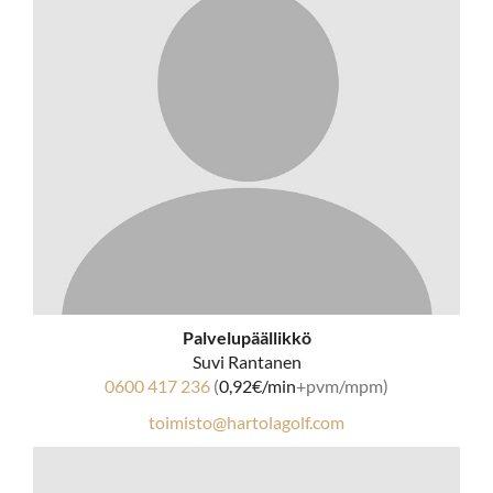
Palvelupäällikkö
Suvi Rantanen
0600 417 236
(
0,92€/min
+pvm/mpm)
toimisto@hartolagolf.com