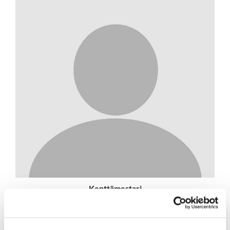
Kenttämestari
Ville Virinsalo
044 535 6116
ville.virinsalo