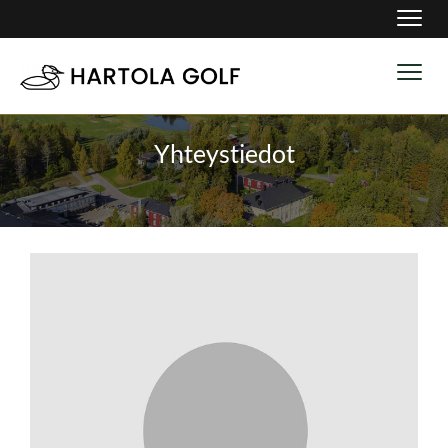
Navig
Navig
Yhteystiedot