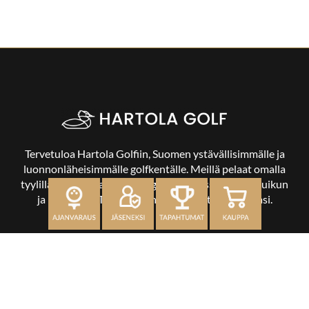
Tervetuloa Hartola Golfiin, Suomen ystävällisimmälle ja
luonnonläheisimmälle golfkentälle. Meillä pelaat omalla
tyylilläsi ja tasollasi – ja bongaat halutessasi vaikka uikun
ja kuikankin. Tärkeintä on, että nautit vierailustasi.
OSOITE
Kaikulantie 79, 19600 Hartola
toimisto@hartolagolf.com