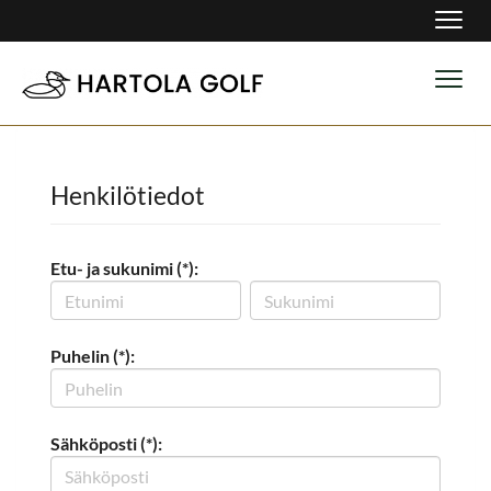
Navig
Navig
Henkilötiedot
Etu- ja sukunimi (*):
Puhelin (*):
Sähköposti (*):