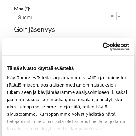
Maa (*):
Suomi
Golf jäsenyys
Valitse seura:
Tämä sivusto käyttää evästeitä
Jäsennumero:
Käytämme evästeitä tarjoamamme sisällön ja mainosten
räätälöimiseen, sosiaalisen median ominaisuuksien
tukemiseen ja kävijämäärämme analysoimiseen. Lisäksi
Rekisteröidy
jaamme sosiaalisen median, mainosalan ja analytiikka-
alan kumppaneillemme tietoja siitä, miten käytät
Haluan tilata Hartola Golf uutiskirjeen
sivustoamme. Kumppanimme voivat yhdistää näitä
Olen lukenut
tietosuojaselosteen
ja hyväksyn
tietoja muihin tietoihin, joita olet antanut heille tai joita on
henkilötietojeni käsittelyn (*)
kerätty, kun olet käyttänyt heidän palvelujaan.