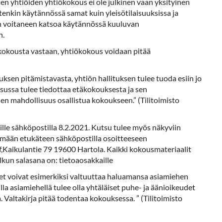
 yhtiöiden yhtiökokous ei ole julkinen vaan yksityinen
tenkin käytännössä samat kuin yleisötilaisuuksissa ja
en voitaneen katsoa käytännössä kuuluvan
n.
täkokousta vastaan, yhtiökokous voidaan pitää
uksen pitämistavasta, yhtiön hallituksen tulee tuoda esiin jo
ussa tulee tiedottaa etäkokouksesta ja sen
nen mahdollisuus osallistua kokoukseen.” (Tilitoimisto
lle sähköpostilla 8.2.2021. Kutsu tulee myös näkyviin
ttämään etukäteen sähköpostilla osoitteeseen
f,Kaikulantie 79 19600 Hartola. Kaikki kokousmateriaalit
lkun salasana on: tietoaosakkaille
eet voivat esimerkiksi valtuuttaa haluamansa asiamiehen
a asiamiehellä tulee olla yhtäläiset puhe- ja äänioikeudet
 Valtakirja pitää todentaa kokouksessa. ” (Tilitoimisto