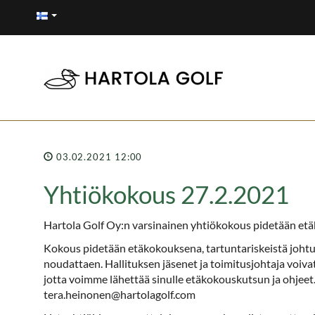
03.02.2021 12:00
Yhtiökokous 27.2.2021
Hartola Golf Oy:n varsinainen yhtiökokous pidetään et
Kokous pidetään etäkokouksena, tartuntariskeistä joh
noudattaen. Hallituksen jäsenet ja toimitusjohtaja voivat
jotta voimme lähettää sinulle etäkokouskutsun ja ohjeet
tera.heinonen@hartolagolf.com