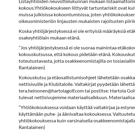
Listayhtiöiden neuvottelukunnan mukaan listaamattomien
kokous.Yhtiökokoukseen liittyvät tartuntariskit ovat kui
muissa julkisissa kokoontumisissa, joten yhtiökokouks
oikeusministeriön linjausten mukaisten rajoitusten piirii
Koska yhtiöjärjestyksessä ei ole erityisiä määräyksiä e
osakeyhtiölain mukaan etänä.
”Jos yhtiöjärjestyksessä ei ole suoraa mainintaa etäkoko
kokouskutsussa, että kokous pidetään etänä. Kokouskuts
toteutustavasta, jotta osakkeenomistajilla on tosiasialli
Rantalainen)
Kokouskutsu ja etäosallistumisohjeet lähetetään osakkai
nettisivuille ja Klubitalolle. Valtakirjat pyydetään lähe
tera.heinonen@hartolagolf.com tai postitse: Hartola Gol
tulevat nettisivujemme materiaalisalkkuun. Materiaalisa
”Yhtiökokouksessa voidaan käyttää valtakirjaa ja estyn
käyttämään puhe- ja äänivaltaa kokouksessa. Valtuutetull
yhtiökokouksessa kuin varsinaisella osakkeenomistajalla.
Rantalainen)