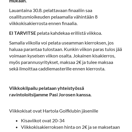
mukaan.
Lauantaina 30.8. pelattavaan finaaliin saa
osallitusmioikeuden pelaamalla vähintään 8
viikkokisakierrosta ennen finaalia.
EI TARVITSE
pelata kahdekaa erillistä viikkoa.
Samalla viikolla voi pelata useamman kierroksen, jos
haluaa parantaa tulostaan. Kunkin viikon paras tulos jää
voimaan kyseisen viikon osalta. Jokainen kisakierros,
myös parannusyritykset, maksaa 2€ ja tulee maksaa
sekä ilmoittaa caddiemasterille ennen kierrosta.
Viikkokilpailu pelataan yhteistyössä
ravintoloitsijamme Pasi Jorosen kanssa.
Viikkokisat ovat Hartola Golfklubin jäsenille
Kisaviikot ovat 20-34
Viikkokisakierroksen hinta on 2€ ja se maksetaan