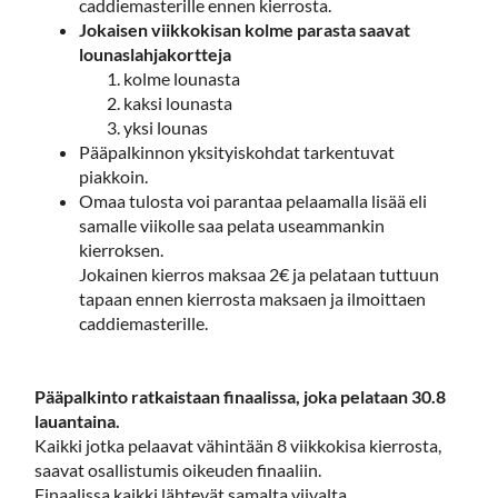
caddiemasterille ennen kierrosta.
Jokaisen viikkokisan kolme parasta saavat
lounaslahjakortteja
kolme lounasta
kaksi lounasta
yksi lounas
Pääpalkinnon yksityiskohdat tarkentuvat
piakkoin.
Omaa tulosta voi parantaa pelaamalla lisää eli
samalle viikolle saa pelata useammankin
kierroksen.
Jokainen kierros maksaa 2€ ja pelataan tuttuun
tapaan ennen kierrosta maksaen ja ilmoittaen
caddiemasterille.
Pääpalkinto ratkaistaan finaalissa, joka pelataan 30.8
lauantaina.
Kaikki jotka pelaavat vähintään 8 viikkokisa kierrosta,
saavat osallistumis oikeuden finaaliin.
Finaalissa kaikki lähtevät samalta viivalta.