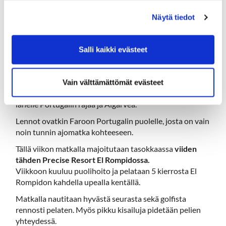
lähenee
Näytä tiedot
Salli kaikki evästeet
Golfkautta jatketaan marraskuussa Espanjassa
klubimatkan merkeissä.
Hartola Golfin syksyn klubimatka suuntautuu eteläiseen
Vain välttämättömät evästeet
Espanjaan Costa de la Luzille eli "Valon rannikolle"
lähelle Portugalin rajaa ja Algarvea.
Lennot ovatkin Faroon Portugalin puolelle, josta on vain
noin tunnin ajomatka kohteeseen.
Tällä viikon matkalla majoitutaan tasokkaassa
viiden
tähden Precise Resort El Rompidossa.
Viikkoon kuuluu puolihoito ja pelataan 5 kierrosta El
Rompidon kahdella upealla kentällä.
Matkalla nautitaan hyvästä seurasta sekä golfista
rennosti pelaten. Myös pikku kisailuja pidetään pelien
yhteydessä.