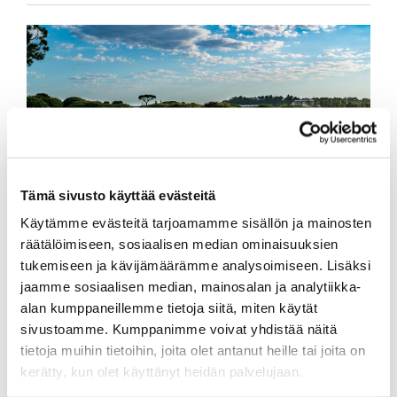
Tämä sivusto käyttää evästeitä
Käytämme evästeitä tarjoamamme sisällön ja mainosten
räätälöimiseen, sosiaalisen median ominaisuuksien
tukemiseen ja kävijämäärämme analysoimiseen. Lisäksi
jaamme sosiaalisen median, mainosalan ja analytiikka-
alan kumppaneillemme tietoja siitä, miten käytät
Precice Resort El Rompido
sivustoamme. Kumppanimme voivat yhdistää näitä
tietoja muihin tietoihin, joita olet antanut heille tai joita on
Klubimatka El Rombidoon,
kerätty, kun olet käyttänyt heidän palvelujaan.
ilmoittautumisten takaraja