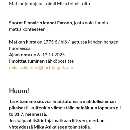
Matkanjohtajana toimii Mika toimistolta.
Suorat Finnairin lennot Faroon,
josta noin tunnin
matka kohteeseen.
Matkan hinta
on 1775 € / hlö / jaetussa kahden hengen
huoneessa.
Ajankohta
on 6.-13.11.2025.
Ilmoittautuminen
sähköpostitse
mika.asikainen@hartolagolf.com
Huom!
Tarvitsemme sitovia ilmoittatumisia mahdollisimman
pikaisesti, kuitenkin viimeistään heinäkuun loppuun eli
to 31.7. mennessä.
Jos kaipaat lisätietoja matkaan liittyen, olethan
yhteydessä Mika Asikaiseen toimistolla.