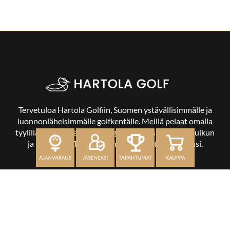
Tervetuloa Hartola Golfiin, Suomen ystävällisimmälle ja
luonnonläheisimmälle golfkentälle. Meillä pelaat omalla
tyylilläsi ja tasollasi – ja bongaat halutessasi vaikka uikun
ja kuikankin. Tärkeintä on, että nautit vierailustasi.
OSOITE
Kaikulantie 79, 19600 Hartola
toimisto@hartolagolf.com
CADDIEMASTER