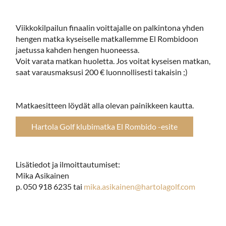
Viikkokilpailun finaalin voittajalle on palkintona yhden
hengen matka kyseiselle matkallemme El Rombidoon
jaetussa kahden hengen huoneessa.
Voit varata matkan huoletta. Jos voitat kyseisen matkan,
saat varausmaksusi 200 € luonnollisesti takaisin ;)
Matkaesitteen löydät alla olevan painikkeen kautta.
Hartola Golf klubimatka El Rombido -esite
Lisätiedot ja ilmoittautumiset:
Mika Asikainen
p. 050 918 6235 tai
mika.asikainen@hartolagolf.com