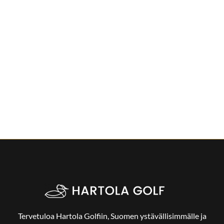
Tervetuloa Hartola Golfiin, Suomen ystävällisimmälle ja