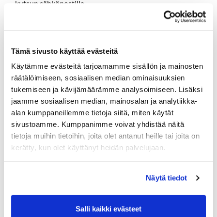
kutsun sähköpostilla.
Lauantaina 17.9. Naisten golfkauden päättäjäiset
Ilmoittautuminen
Tämä sivusto käyttää evästeitä
Käytämme evästeitä tarjoamamme sisällön ja mainosten
räätälöimiseen, sosiaalisen median ominaisuuksien
Lauantaina 24.9. Kahden teen kisa
tukemiseen ja kävijämäärämme analysoimiseen. Lisäksi
Kahden päivän kisa, kahdelta eri teeltä, 2hlö joukkueet
jaamme sosiaalisen median, mainosalan ja analytiikka-
alan kumppaneillemme tietoja siitä, miten käytät
Pelimuoto: 2hlö joukkue Better Ball. Tunnetaan myös
nimellä Best Ball eli paras pallo. Peli on eräänlainen
sivustoamme. Kumppanimme voivat yhdistää näitä
henkilökohtainen joukkuepeli. Kaksi pelaajaa pelaa
tietoja muihin tietoihin, joita olet antanut heille tai joita on
keskenään omaa tulostaan ja reiän tulokseksi
kerätty, kun olet käyttänyt heidän palvelujaan.
joukkueelle merkitään pelaajista paremman tulos.
Tasoitus: Pelaajan tasoitus on 90% normaalista
Näytä tiedot
tasoituksesta
Teet: Lauantaina naiset pelaavat punaiselta ja miehet
siniseltä. Sunnuntaina naiset pelaavat siniseltä ja miehet
Salli kaikki evästeet