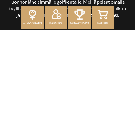
luonnonläheisimmälle golfkentälle. Meillä pelaat omalla
tyylilläsi ja tasollasi – ja bongaat halutessasi vaikka uikun
ja kuikankin. Tärkeintä on, että nautit vierailustasi.
OSOITE
Kaikulantie 79, 19600 Hartola
toimisto@hartolagolf.com
CADDIEMASTER
0600 417 236
Etusivu
Palvelut
Kenttä