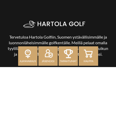
Tervetuloa Hartola Golfiin, Suomen ystävällisimmälle ja
luonnonläheisimmälle golfkentälle. Meillä pelaat omalla
tyylilläsi ja tasollasi – ja bongaat halutessasi vaikka uikun
ja kuikankin. Tärkeintä on, että nautit vierailustasi.
OSOITE
Kaikulantie 79, 19600 Hartola
toimisto@hartolagolf.com
CADDIEMASTER
0600 417 236