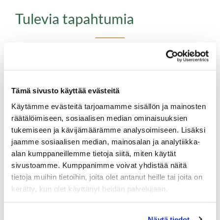
Tulevia tapahtumia
Maanantaina 15.8.
alkaa jo kymmenes viikkokisa
viikko. Pääpalkintoma Portugalin matka!
Katso viikkokisa ohjeet tästä
Tämä sivusto käyttää evästeitä
Käytämme evästeitä tarjoamamme sisällön ja mainosten
20-21.8. Seuran Mestaruuskilpailut (vain Hartolan
räätälöimiseen, sosiaalisen median ominaisuuksien
Golfklubi ry:n jäsenille)
tukemiseen ja kävijämäärämme analysoimiseen. Lisäksi
jaamme sosiaalisen median, mainosalan ja analytiikka-
Sarjat:
alan kumppaneillemme tietoja siitä, miten käytät
kaikki sarjat pelataan tasoituksettomina
sivustoamme. Kumppanimme voivat yhdistää näitä
jotta sarja toteutuu, pitää olla vähintään 6
tietoja muihin tietoihin, joita olet antanut heille tai joita on
osaanottajaa
kerätty, kun olet käyttänyt heidän palvelujaan.
Miehet Avoin, valk tee, la 2 kierrosta ja su 1 kierros
Naiset Avoin, sin tee, la 1 kierros ja su 1 kierros
Näytä tiedot