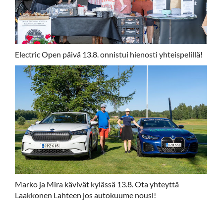
Electric Open päivä 13.8. onnistui hienosti yhteispelillä!
Marko ja Mira kävivät kylässä 13.8. Ota yhteyttä
Laakkonen Lahteen jos autokuume nousi!