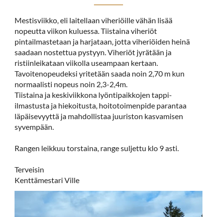
Mestisviikko, eli laitellaan viheriöille vähän lisää
nopeutta viikon kuluessa. Tiistaina viheriöt
pintailmastetaan ja harjataan, jotta viheriöiden heinä
saadaan nostettua pystyyn. Viheriöt jyrätään ja
ristiinleikataan viikolla useampaan kertaan.
Tavoitenopeudeksi yritetään saada noin 2,70 m kun
normaalisti nopeus noin 2,3-2,4m.
Tiistaina ja keskiviikkona lyöntipaikkojen tappi-
ilmastusta ja hiekoitusta, hoitotoimenpide parantaa
läpäisevyyttä ja mahdollistaa juuriston kasvamisen
syvempään.
Rangen leikkuu torstaina, range suljettu klo 9 asti.
Terveisin
Kenttämestari Ville