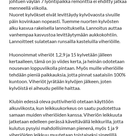
johtuen väylän 7 lyöntipaikka remonttia ei ehditty jatkaa
menneellä viikolla.
Nuoret kylvökset eivät levittäydy kylvövaosta sivuille
päin kovinkaan nopeasti. Tuemme nuorten kylvösten
alku kasvua rakeisella lannoituksella. Lannoitus auttaa
vanhempaa kasvustoa levittäytymään aukkokohtiin.
Lannoitteet sulatetaan runsailla kasteluilla viheriöille.
Huonoimmat viheriöt 1,2,9 ja 15 kylvetään jälleen
kertaalleen, tämä on jo viides kerta, ja heinän odotetaan
nousevan loppuviikolla pintaan. Myös muille viheriöille
tehdään pieniä paikkauksia, jotta pinnat saataisiin 100%
kuntoon. Viheriöt jyrätään kylvöjen jälkeen, joten
kylvöistä ei aiheudu pelille haittaa.
Klubin edessä oleva puttiviheriö otetaan käyttöön
alkuviikosta, kun leikkuukorkeus on saatu pudotettua
samaan muiden viheriöiden kanssa. Viheriön leikkuuta
jatketaan edelleen perässä käveltävällä leikkurilla, jotta
kulutus pysyisi mahdollisimman pienenä, myös 1 ja 9
viheriöiden leikkuu muutetaan toistaiseksi singelillä