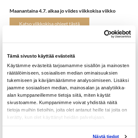
Maanantaina 4.7.
alkaa jo viides viikkokisa viikko
Katso viikkokisa ohjeet tästä
Tiistaina 5.7.
pelataan hyväntekeväisyyskisa Naisten
Pankki
. Kilpailu on avoin kaikille Suomen Golfliiton
Tämä sivusto käyttää evästeitä
jäsenseurojen jäsenille. Pelimuoto: pariscramble
pistebogey. Kilpailumaksusta lahjoitetaan 30 €/ pelaaja
Käytämme evästeitä tarjoamamme sisällön ja mainosten
Naisten Pankin työn tukemiseen. Tervetuloa siis mukaan
räätälöimiseen, sosiaalisen median ominaisuuksien
tekemään hyvää!
tukemiseen ja kävijämäärämme analysoimiseen. Lisäksi
jaamme sosiaalisen median, mainosalan ja analytiikka-
Ilmoittautuminen
alan kumppaneillemme tietoja siitä, miten käytät
sivustoamme. Kumppanimme voivat yhdistää näitä
Keskiviikkona 6.7.
pelataan senioreiden seuraottelu
tietoja muihin tietoihin, joita olet antanut heille tai joita on
Muuramessa
.
kerätty, kun olet käyttänyt heidän palvelujaan.
Ilmoittautuminen
Näytä tiedot