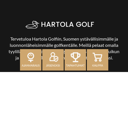
Tervetuloa Hartola Golfiin, Suomen ystävällisimmälle ja
luonnonläheisimmälle golfkentälle. Meillä pelaat omalla
tyylilläsi ja tasollasi – ja bongaat halutessasi vaikka uikun
ja kuikankin. Tärkeintä on, että nautit vierailustasi.
OSOITE
Kaikulantie 79, 19600 Hartola
toimisto@hartolagolf.com
CADDIEMASTER
0600 417 236