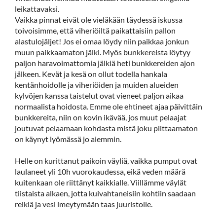
leikattavaksi.
Vaikka pinnat eivät ole vieläkään täydessä iskussa
toivoisimme, että viheriöiltä paikattaisiin pallon
alastulojäljet! Jos ei omaa löydy niin paikkaa jonkun
muun paikkaamaton jälki. Myös bunkkereista löytyy
paljon haravoimattomia jälkiä heti bunkkereiden ajon
jälkeen. Kevät ja kesä on ollut todella hankala
kentänhoidolle ja viheriöiden ja muiden alueiden
kylvöjen kanssa taistelut ovat vieneet paljon aikaa
normaalista hoidosta. Emme ole ehtineet ajaa päivittäin
bunkkereita, niin on kovin ikävää, jos muut pelaajat
joutuvat pelaamaan kohdasta mistä joku piittaamaton
on käynyt lyömässä jo aiemmin.
Helle on kurittanut paikoin väyliä, vaikka pumput ovat
laulaneet yli 10h vuorokaudessa, eikä veden määrä
kuitenkaan ole riittänyt kaikkialle. Viillämme väylät
tiistaista alkaen, jotta kuivahtaneisiin kohtiin saadaan
reikiä ja vesi imeytymään taas juuristolle.