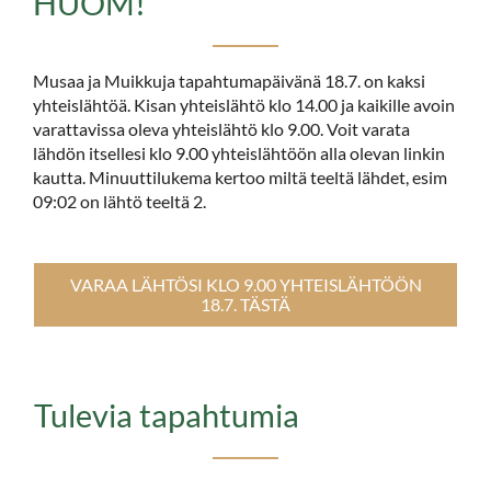
HUOM!
Musaa ja Muikkuja tapahtumapäivänä 18.7. on kaksi
yhteislähtöä. Kisan yhteislähtö klo 14.00 ja kaikille avoin
varattavissa oleva yhteislähtö klo 9.00. Voit varata
lähdön itsellesi klo 9.00 yhteislähtöön alla olevan linkin
kautta. Minuuttilukema kertoo miltä teeltä lähdet, esim
09:02 on lähtö teeltä 2.
VARAA LÄHTÖSI KLO 9.00 YHTEISLÄHTÖÖN
18.7. TÄSTÄ
Tulevia tapahtumia