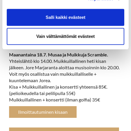
Torstaina 7.7. VOLA Open
. Vola Golf järjestää kaikille
avoimen kilpailun, jossa samalla ratkotaan Mäntyharjun
Salli kaikki evästeet
ja Pertunmaan Mestaruudet. Sarjat LP HCP 0-18 ja
Pistebogey 18,1-36
Vain välttämättömät evästeet
Ilmoittautuminen
Maanantaina 18.7. Musaa ja Muikkuja Scramble.
Yhteislähtö klo 14.00. Muikkuillallinen heti kisan
jälkeen. Jore Marjaranta aloittaa musisoinnin klo 20.00.
Voit myös osallistua vain muikkuillalliselle +
kuuntelemaan Jorea.
Kisa + Muikkuillallinen ja konsertti yhteensä 85€.
(pelioikeudella tai pelilipulla 55€)
Muikkuillallinen + konsertti (ilman golfia) 35€
Ilmoittautuminen kisaan