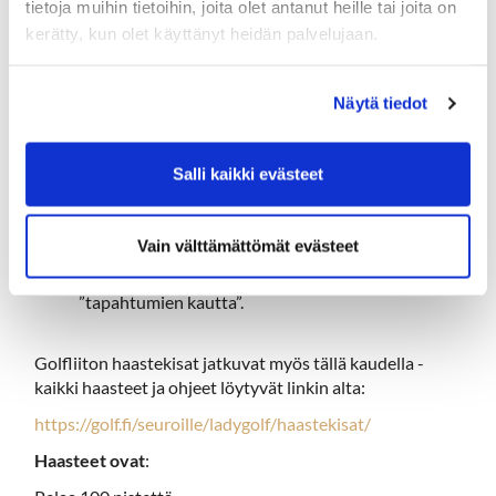
tietoja muihin tietoihin, joita olet antanut heille tai joita on
Naistoimikunta järjestää golfiin liittyvien
kerätty, kun olet käyttänyt heidän palvelujaan.
hyväkuntoisten tavaroiden
kirppiksen
alaterassilla
(mikäli tavaraa tulee!) ; nyt on hyvä aika kaivella aitat ja
Näytä tiedot
varastot ylimääräisistä kamoista ja tuoda kirppikselle.
Tuotto Ukrainan hyväksi. Tuo tavaroita Klubitalolle
viikolla 23 maanantaista alkaen. Merkkaa: kirpputorille!
Salli kaikki evästeet
Perjantain treenit ja naisten perjantaipelit:
Kimmon treeneihin ei ole ilmoittautumista
! Kerro
Vain välttämättömät evästeet
reippaasti toiveita, mistä haluat harjoittelua!
Vain ysin kiertämiseen ilmoittaudutaan
”tapahtumien kautta”.
Golfliiton haastekisat jatkuvat myös tällä kaudella -
kaikki haasteet ja ohjeet löytyvät linkin alta:
https://golf.fi/seuroille/ladygolf/haastekisat/
Haasteet ovat
: