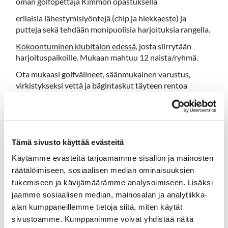
oman golfopettaja Kimmon opastuksella
erilaisia lähestymislyöntejä (chip ja hiekkaeste) ja
putteja sekä tehdään monipuolisia harjoituksia rangella.
Kokoontuminen klubitalon edessä,
josta siirrytään
harjoituspaikoille. Mukaan mahtuu 12 naista/ryhmä.
Ota mukaasi golfvälineet, säänmukainen varustus,
virkistykseksi vettä ja bägintaskut täyteen rentoa
mieltä! Maksuton Hartola Golfin jäsenille!
Aikataulu:
1. ryhmä klo 9.30 - 11.30
Tämä sivusto käyttää evästeitä
2. ryhmä klo 12.00 - 14.00
Käytämme evästeitä tarjoamamme sisällön ja mainosten
Linkit:
räätälöimiseen, sosiaalisen median ominaisuuksien
tukemiseen ja kävijämäärämme analysoimiseen. Lisäksi
Ilmoittaudu ryhmä 1
jaamme sosiaalisen median, mainosalan ja analytiikka-
alan kumppaneillemme tietoja siitä, miten käytät
Ilmoittaudu ryhmä 2
sivustoamme. Kumppanimme voivat yhdistää näitä