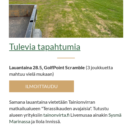
Tulevia tapahtumia
Lauantaina 28.5
.
GolfPoint Scramble
(3 joukkuetta
mahtuu vielä mukaan)
ILMOITTAUDU
Samana lauantaina vietetään Tainionvirran
matkailualueen "Terassikauden avajaisia". Tutustu
alueen yrityksiin
tainonvirta.fi
Livemusaa ainakin
Sysmä
Marinassa
ja Ilola Innissä.