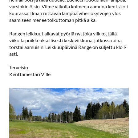
varsinkin öisin. Viime viikolla kolmena aamuna kenttä oli
kuurassa. Ilman riittävää lämpöä viheriökylvöjen ylös
saamiseen menee tolkuttoman pitkä aika.
Rangen leikkuut alkavat pyöriä nyt joka viikko, tällä
viikolla poikkeuksellisesti keskiviikkona, jatkossa aina
torstai aamuisin. Leikkuupäivinä Range on suljettu klo 9
asti.
Terveisin
Kenttämestari Ville