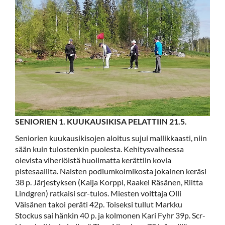
SENIORIEN 1. KUUKAUSIKISA PELATTIIN 21.5.
Seniorien kuukausikisojen aloitus sujui mallikkaasti, niin
sään kuin tulostenkin puolesta. Kehitysvaiheessa
olevista viheriöistä huolimatta kerättiin kovia
pistesaaliita. Naisten podiumkolmikosta jokainen keräsi
38 p. Järjestyksen (Kaija Korppi, Raakel Räsänen, Riitta
Lindgren) ratkaisi scr-tulos. Miesten voittaja Olli
Väisänen takoi peräti 42p. Toiseksi tullut Markku
Stockus sai hänkin 40 p. ja kolmonen Kari Fyhr 39p. Scr-