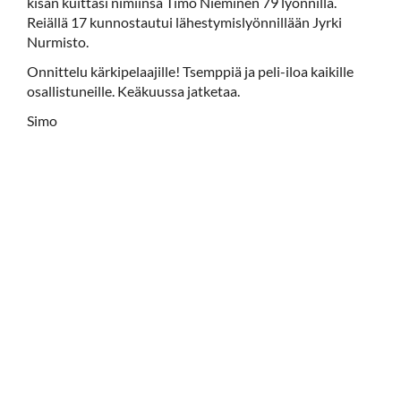
kisan kuittasi nimiinsä Timo Nieminen 79 lyönnillä.
Reiällä 17 kunnostautui lähestymislyönnillään Jyrki
Nurmisto.
Onnittelu kärkipelaajille! Tsemppiä ja peli-iloa kaikille
osallistuneille. Keäkuussa jatketaa.
Simo