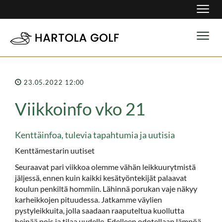
Navig
Navig
23.05.2022 12:00
Viikkoinfo vko 21
Kenttäinfoa, tulevia tapahtumia ja uutisia
Kenttämestarin uutiset
Seuraavat pari viikkoa olemme vähän leikkuurytmistä
jäljessä, ennen kuin kaikki kesätyöntekijät palaavat
koulun penkiltä hommiin. Lähinnä porukan vaje näkyy
karheikkojen pituudessa. Jatkamme väylien
pystyleikkuita, jolla saadaan raaputeltua kuollutta
heinää pois ja tilaa uudelle. Edelleen odotellaan lämpöä,