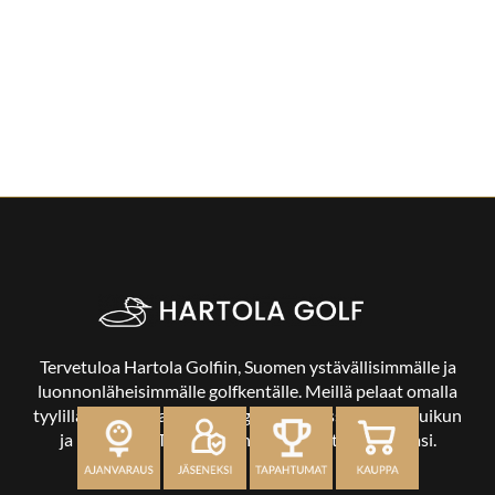
Tervetuloa Hartola Golfiin, Suomen ystävällisimmälle ja
luonnonläheisimmälle golfkentälle. Meillä pelaat omalla
tyylilläsi ja tasollasi – ja bongaat halutessasi vaikka uikun
ja kuikankin. Tärkeintä on, että nautit vierailustasi.