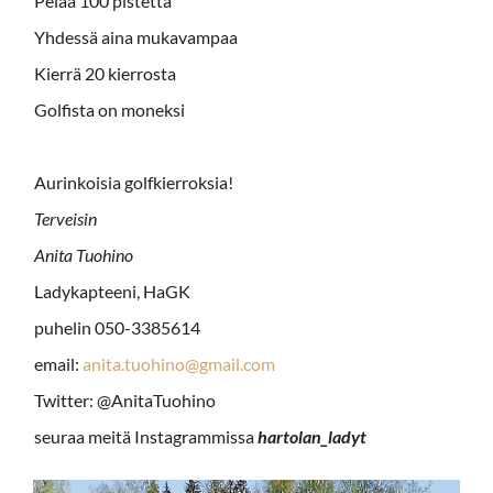
Pelaa 100 pistettä
Yhdessä aina mukavampaa
Kierrä 20 kierrosta
Golfista on moneksi
Aurinkoisia golfkierroksia!
Terveisin
Anita Tuohino
Ladykapteeni, HaGK
puhelin 050-3385614
email:
anita.tuohino@gmail.com
Twitter: @AnitaTuohino
seuraa meitä Instagrammissa
hartolan­­_ladyt