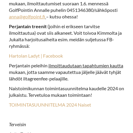
mukaan, ilmoittautumiset suoraan 1.6. mennessä
GolfPointin Annalle puhelin 0451346380/sähköposti
anna@golfpoint.fi
– kutsu ohessa!
Perjantain treenit
(joihin ei erikseen tarvitse
ilmoittautua) ovat siis alkaneet. Voit toivoa Kimmolta ja
Jukalta harjoitusaiheita esim. meidän suljetussa FB-
ryhmässä:
Hartolan Ladyt | Facebook
Perjantain peleihin
ilmoittaudutaan tapahtumien kautta
mukaan, jotta saamme vapautettua jäljelle jäävät tyhjät
lähdöt iltagreenfee-pelaajille.
Naistoimikunnan toimintasuunnitelma kaudelle 2024 on
julkaistu. Tervetuloa mukaan toimintaan!
TOIMINTASUUNNITELMA 2024 Naiset
Terveisin