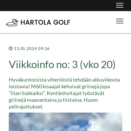
Navig
Navig
13.05.2024 09:16
Viikkoinfo no: 3 (vko 20)
Hyväkuntoisista viheriöistä tehdään alkuviikosta
loistavia! M60 kisaajat kehuivat griinejä jopa
"liian liukkaiksi". Kentänhoitajat työstävät
griinejä maanantaina ja tiistaina. Huom
pelirajoitukset.