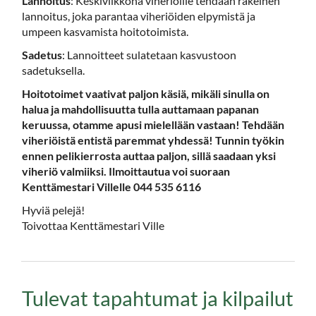
Lannoitus
: Keskiviikkona viheriöille tehdään rakeinen
lannoitus, joka parantaa viheriöiden elpymistä ja
umpeen kasvamista hoitotoimista.
Sadetus
: Lannoitteet sulatetaan kasvustoon
sadetuksella.
Hoitotoimet vaativat paljon käsiä, mikäli sinulla on
halua ja mahdollisuutta tulla auttamaan papanan
keruussa, otamme apusi mielellään vastaan! Tehdään
viheriöistä entistä paremmat yhdessä! Tunnin työkin
ennen pelikierrosta auttaa paljon, sillä saadaan yksi
viheriö valmiiksi. Ilmoittautua voi suoraan
Kenttämestari Villelle 044 535 6116
Hyviä pelejä!
Toivottaa Kenttämestari Ville
Tulevat tapahtumat ja kilpailut