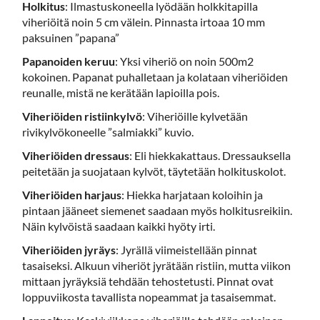
Holkitus
: Ilmastuskoneella lyödään holkkitapilla
viheriöitä noin 5 cm välein. Pinnasta irtoaa 10 mm
paksuinen ”papana”
Papanoiden keruu
: Yksi viheriö on noin 500m2
kokoinen. Papanat puhalletaan ja kolataan viheriöiden
reunalle, mistä ne kerätään lapioilla pois.
Viheriöiden ristiinkylvö
: Viheriöille kylvetään
rivikylvökoneelle ”salmiakki” kuvio.
Viheriöiden dressaus
: Eli hiekkakattaus. Dressauksella
peitetään ja suojataan kylvöt, täytetään holkituskolot.
Viheriöiden harjaus
: Hiekka harjataan koloihin ja
pintaan jääneet siemenet saadaan myös holkitusreikiin.
Näin kylvöistä saadaan kaikki hyöty irti.
Viheriöiden jyräys
: Jyrällä viimeistellään pinnat
tasaiseksi. Alkuun viheriöt jyrätään ristiin, mutta viikon
mittaan jyräyksiä tehdään tehostetusti. Pinnat ovat
loppuviikosta tavallista nopeammat ja tasaisemmat.