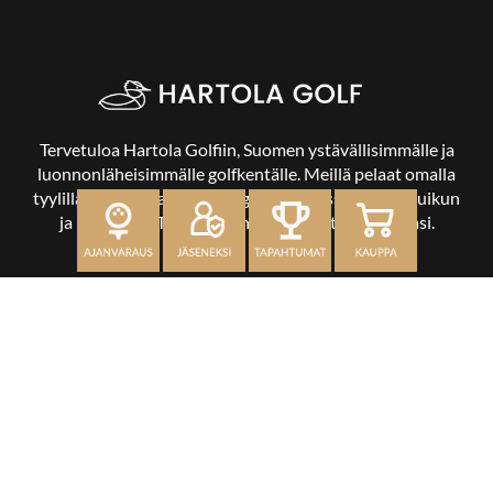
Tervetuloa Hartola Golfiin, Suomen ystävällisimmälle ja
luonnonläheisimmälle golfkentälle. Meillä pelaat omalla
tyylilläsi ja tasollasi – ja bongaat halutessasi vaikka uikun
ja kuikankin. Tärkeintä on, että nautit vierailustasi.
OSOITE
Kaikulantie 79, 19600 Hartola
toimisto@hartolagolf.com
CADDIEMASTER
0600 417 236