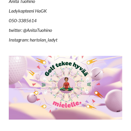
Anita Tuohino
Ladykapteeni HaGK
050-3385614
twitter: @AnitaTuohino
Instagram: hartolan­_ladyt