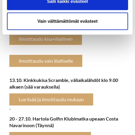
Salli kaikki evästeet
5.10. Hartolan Golfklubin kauden päättäjäiset
4hlö Shamble + Rumble viinipullo kisa ja illallinen.
Mestaruus palkitsemiset, ym. Yhteislähtö klo 11.00 (18
Vain välttämättömät evästeet
reikää tai 9r säästä riippuen)
Ilmoittaudu kisa+illallinen
Ilmoittaudu vain illalliselle
13.10. Kinkkukisa Scramble, väliaikalähdöt klo 9.00
alkaen (sää varauksella)
Lue lisää ja ilmoittaudu mukaan
​​​​​​​-
20 - 27.10. Hartola Golfin Klubimatka upeaan Costa
Navarinoon (Täynnä)