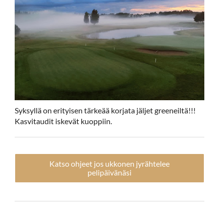
Syksyllä on erityisen tärkeää korjata jäljet greeneiltä!!!
Kasvitaudit iskevät kuoppiin.
Katso ohjeet jos ukkonen jyrähtelee
pelipäivänäsi