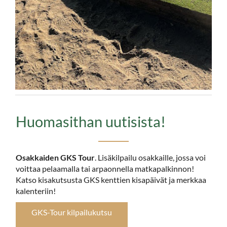
Huomasithan uutisista!
Osakkaiden GKS Tour
. Lisäkilpailu osakkaille, jossa voi
voittaa pelaamalla tai arpaonnella matkapalkinnon!
Katso kisakutsusta GKS kenttien kisapäivät ja merkkaa
kalenteriin!
GKS-Tour kilpailukutsu