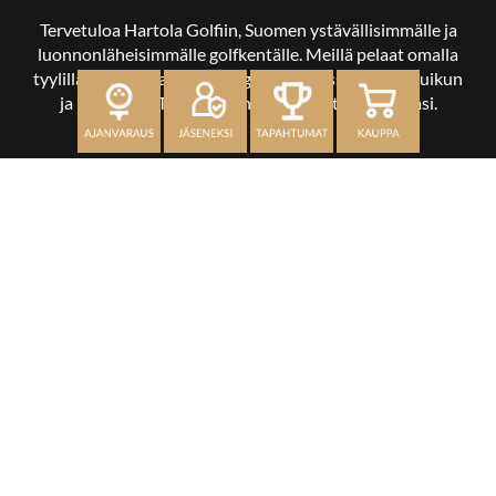
Tervetuloa Hartola Golfiin, Suomen ystävällisimmälle ja
luonnonläheisimmälle golfkentälle. Meillä pelaat omalla
tyylilläsi ja tasollasi – ja bongaat halutessasi vaikka uikun
ja kuikankin. Tärkeintä on, että nautit vierailustasi.
OSOITE
Kaikulantie 79, 19600 Hartola
toimisto@hartolagolf.com
CADDIEMASTER
0600 417 236
Etusivu
Palvelut