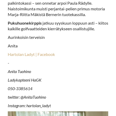
palkintokassi – sen onnetar arpoi Paula Rädylle.
Naistoimikunta muisti perjantai-pelien primus motoria
Marja-Riitta Mäkistä Bernerin tuotekassilla.
Pukuhuonekirppis
jatkuu syyskuun loppuun asti – kiitos
kaikille golfvaatteiden kierrätykseen osallistujille.
Aurinkoisin terveisin
Anita
Hartolan Ladyt | Facebook
-
Anita Tuohino
Ladykapteeni HaGK
050-3385614
twitter: @AnitaTuohino
Instagram: hartolan­_ladyt