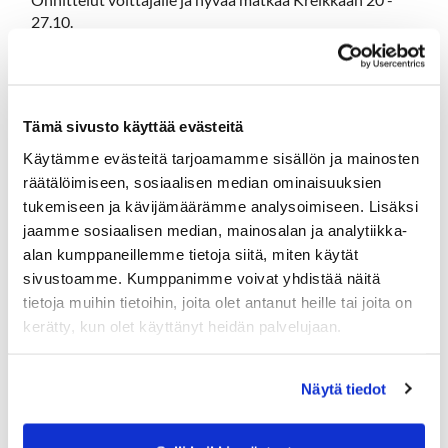
27.10.
​​​​​​-
14.9. GKS Sikspäki FINAALI Hartolassa. Hartolan
joukkue täynnä (20hlö)
Tämä sivusto käyttää evästeitä
HUOM! Jos muilta kentiltä ei tule täysiä joukkueita,
Käytämme evästeitä tarjoamamme sisällön ja mainosten
voi lisää Hartolalaisia ilmoittautua kilpailuun.
räätälöimiseen, sosiaalisen median ominaisuuksien
Yhteislähtö klo 10, Mukaan mahtuu 20 pelaajaa / seura,
tukemiseen ja kävijämäärämme analysoimiseen. Lisäksi
eli 120 pelaajaa.
jaamme sosiaalisen median, mainosalan ja analytiikka-
28.9. REX Open Scramble (2hlö joukkueet)
alan kumppaneillemme tietoja siitä, miten käytät
sivustoamme. Kumppanimme voivat yhdistää näitä
Perinteinen REX kisa pelataan nyt Scramblena.
tietoja muihin tietoihin, joita olet antanut heille tai joita on
Väliaikalähdöt klo 9-11.50 (sää varauksella)
kerätty, kun olet käyttänyt heidän palvelujaan.
Mukaan mahtuu 36 joukkuetta. Vielä ehtii golfata ennen
hiihtokautta.
Näytä tiedot
Ilmoittaudu heti
-