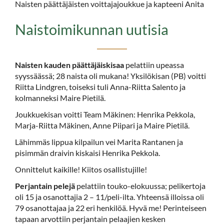
Naisten päättäjäisten voittajajoukkue ja kapteeni Anita
Naistoimikunnan uutisia
Naisten kauden päättäjäiskisaa
pelattiin upeassa
syyssäässä; 28 naista oli mukana! Yksilökisan (PB) voitti
Riitta Lindgren, toiseksi tuli Anna-Riitta Salento ja
kolmanneksi Maire Pietilä.
Joukkuekisan voitti Team Mäkinen: Henrika Pekkola,
Marja-Riitta Mäkinen, Anne Piipari ja Maire Pietilä.
Lähimmäs lippua kilpailun vei Marita Rantanen ja
pisimmän draivin kiskaisi Henrika Pekkola.
Onnittelut kaikille! Kiitos osallistujille!
Perjantain pelejä
pelattiin touko-elokuussa; pelikertoja
oli 15 ja osanottajia 2 – 11/peli-ilta. Yhteensä illoissa oli
79 osanottajaa ja 22 eri henkilöä. Hyvä me! Perinteiseen
tapaan arvottiin perjantain pelaajien kesken