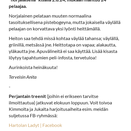
pelaajaa.
Norjalainen pelataan muuten normaalina
tasoituksellisena pistebogeyna, mutta jokaisella väylällä
pelaajan on korvattava yksi lyönti heittämällä.
Heiton saa tehdä missä kohtaa väylää tahansa; väylällä,
griinillä, metsässä jne. Heittotapa on vapaa; alakautta,
yläkautta jne. Apuvälineitä ei saa käyttää. Lisää kisasta
löytyy tapahtumien peli-infosta, tervetuloa!
Aurinkoista heinäkuuta!
Terveisin Anita
-
​​​​​​​Perjantain treenit
(joihin ei erikseen tarvitse
ilmoittautua) jatkuvat elokuun loppuun. Voit toivoa
Kimmolta ja Jukalta harjoitusaiheita esim. meidän
suljetussa FB-ryhmässä:
Hartolan Ladyt | Facebook