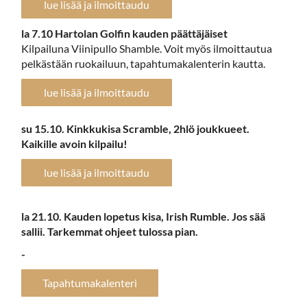
lue lisää ja ilmoittaudu
la 7.10 Hartolan Golfin kauden päättäjäiset
Kilpailuna Viinipullo Shamble. Voit myös ilmoittautua
pelkästään ruokailuun, tapahtumakalenterin kautta.
lue lisää ja ilmoittaudu
su 15.10. Kinkkukisa Scramble, 2hlö joukkueet.
Kaikille avoin kilpailu!
lue lisää ja ilmoittaudu
la 21.10. Kauden lopetus kisa, Irish Rumble. Jos sää
sallii. Tarkemmat ohjeet tulossa pian.
​​​​​​​-
Tapahtumakalenteri