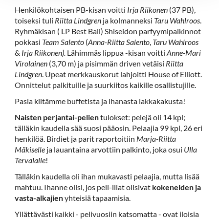
Henkilökohtaisen PB-kisan voitti
Irja Riikonen
(37 PB),
toiseksi tuli
Riitta Lindgren
ja kolmanneksi
Taru Wahlroos
.
Ryhmäkisan ( LP Best Ball) Shiseidon parfyymipalkinnot
pokkasi
Team Salento
(
Anna-Riitta Salento
,
Taru Wahlroos
&
Irja Riikonen).
Lähimmäs lippua -kisan voitti
Anne-Mari
Virolainen
(3,70 m) ja pisimmän driven vetäisi
Riitta
Lindgren
. Upeat merkkauskorut lahjoitti House of Elliott.
Onnittelut palkituille ja suurkiitos kaikille osallistujille.
Pasia kiitämme buffetista ja ihanasta lakkakakusta!
Naisten perjantai-pelien
tulokset: pelejä oli 14 kpl;
tälläkin kaudella sää suosi pääosin. Pelaajia 99 kpl, 26 eri
henkilöä. Birdiet ja parit raportoitiin
Marja-Riitta
Mäkiselle
ja lauantaina arvottiin palkinto, joka osui
Ulla
Tervalalle
!
Tälläkin kaudella oli ihan mukavasti pelaajia, mutta lisää
mahtuu. Ihanne olisi, jos peli-illat olisivat
kokeneiden ja
vasta-alkajien
yhteisiä tapaamisia.
Yllättävästi kaikki - pelivuosiin katsomatta - ovat iloisia