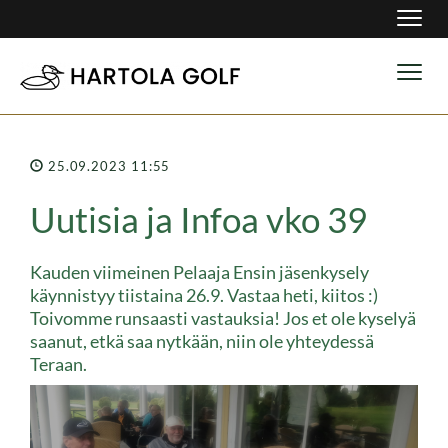
Navig
Navig
25.09.2023 11:55
Uutisia ja Infoa vko 39
​​​​​​​Kauden viimeinen Pelaaja Ensin jäsenkysely
käynnistyy tiistaina 26.9. Vastaa heti, kiitos :)
Toivomme runsaasti vastauksia! Jos et ole kyselyä
saanut, etkä saa nytkään, niin ole yhteydessä
Teraan.