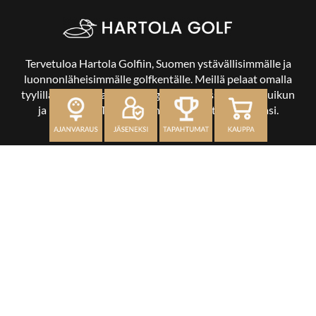
Tervetuloa Hartola Golfiin, Suomen ystävällisimmälle ja
luonnonläheisimmälle golfkentälle. Meillä pelaat omalla
tyylilläsi ja tasollasi – ja bongaat halutessasi vaikka uikun
ja kuikankin. Tärkeintä on, että nautit vierailustasi.
OSOITE
Kaikulantie 79, 19600 Hartola
toimisto@hartolagolf.com
CADDIEMASTER
0600 417 236