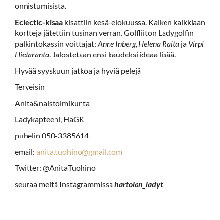
onnistumisista.
Eclectic-kisaa
kisattiin kesä-elokuussa. Kaiken kaikkiaan
kortteja jätettiin tusinan verran. Golfliiton Ladygolfin
palkintokassin voittajat:
Anne Inberg,
Helena Raita
ja
Virpi
Hietaranta
. Jalostetaan ensi kaudeksi ideaa lisää.
Hyvää syyskuun jatkoa ja hyviä pelejä
Terveisin
Anita&naistoimikunta
Ladykapteeni, HaGK
puhelin 050-3385614
email:
anita.tuohino@gmail.com
Twitter: @AnitaTuohino
seuraa meitä Instagrammissa
hartolan­­_ladyt