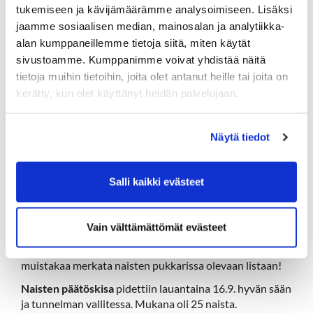
tukemiseen ja kävijämäärämme analysoimiseen. Lisäksi
jaamme sosiaalisen median, mainosalan ja analytiikka-
alan kumppaneillemme tietoja siitä, miten käytät
sivustoamme. Kumppanimme voivat yhdistää näitä
tietoja muihin tietoihin, joita olet antanut heille tai joita on
kerätty, kun olet käyttänyt heidän palvelujaan.
Näytä tiedot
Anna-Riitta Salento teki Holarin 6.9. väylällä 12. Paljon
Onnea!
Salli kaikki evästeet
Naistoimikunnan uutisia
Vain välttämättömät evästeet
Birdie-kisaa
on vielä jäljellä syyskuun loppuun,
muistakaa merkata naisten pukkarissa olevaan listaan!
Naisten päätöskisa
pidettiin lauantaina 16.9. hyvän sään
ja tunnelman vallitessa. Mukana oli 25 naista.