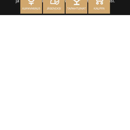
ja kuikankin. Tärkeintä on, että nautit vierailustasi.
OSOITE
Kaikulantie 79, 19600 Hartola
toimisto@hartolagolf.com
CADDIEMASTER
0600 417 236
Etusivu
Palvelut
Kenttä
Yhteisö