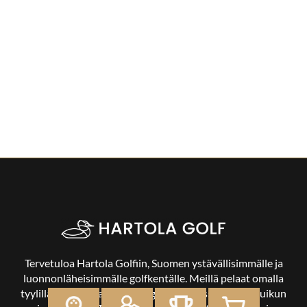
Tervetuloa Hartola Golfiin, Suomen ystävällisimmälle ja
luonnonläheisimmälle golfkentälle. Meillä pelaat omalla
tyylilläsi ja tasollasi – ja bongaat halutessasi vaikka uikun