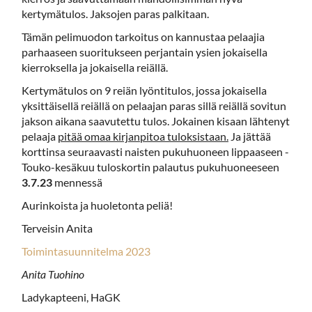
kertymätulos. Jaksojen paras palkitaan.
Tämän pelimuodon tarkoitus on kannustaa pelaajia
parhaaseen suoritukseen perjantain ysien jokaisella
kierroksella ja jokaisella reiällä.
Kertymätulos on 9 reiän lyöntitulos, jossa jokaisella
yksittäisellä reiällä on pelaajan paras sillä reiällä sovitun
jakson aikana saavutettu tulos. Jokainen kisaan lähtenyt
pelaaja
pitää omaa kirjanpitoa tuloksistaan.
Ja jättää
korttinsa seuraavasti naisten pukuhuoneen lippaaseen -
Touko-kesäkuu tuloskortin palautus pukuhuoneeseen
3.7.23
mennessä
Aurinkoista ja huoletonta peliä!
Terveisin Anita
Toimintasuunnitelma 2023
Anita Tuohino
Ladykapteeni, HaGK