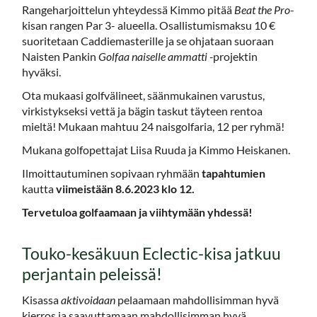
​​​​​​​Rangeharjoittelun yhteydessä Kimmo pitää
Beat the Pro
-
kisan rangen Par 3- alueella. Osallistumismaksu 10 €
suoritetaan Caddiemasterille ja se ohjataan suoraan
Naisten Pankin
Golfaa naiselle ammatti -
projektin
hyväksi.
Ota mukaasi golfvälineet, säänmukainen varustus,
virkistykseksi vettä ja bägin taskut täyteen rentoa
mieltä! Mukaan mahtuu 24 naisgolfaria, 12 per ryhmä!
Mukana golfopettajat Liisa Ruuda ja Kimmo Heiskanen.
Ilmoittautuminen sopivaan ryhmään
tapahtumien
kautta
viimeistään 8.6.2023 klo 12.
Tervetuloa golfaamaan ja viihtymään yhdessä!
Touko-kesäkuun Eclectic-kisa jatkuu
perjantain peleissä!
Kisassa
aktivoidaan
pelaamaan mahdollisimman hyvä
kierros ja saavuttamaan mahdollisimman hyvä