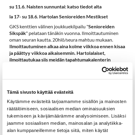
su 11.6. Naisten sunnuntai: katso tiedot alta
la 17- su 18.6. Hartolan Senioreiden Mestikset
GKS kenttien välinen joukkuekilpailu "
Senioreiden
Sikspäk
" pelataan tänäkin vuonna. Ilmoittautuminen
oman seuran kautta. 20hlö/seura mahtuu mukaan.
Ilmoittautuminen alkaa aina kolme viikkoa ennen kisaa
ja päättyy viikkoa aikaisemmin. Hartolalaiset,
ilmoittautukaa siis meidän tapahtumakalenterin
kautta.
28 - 29.8. Senioreiden pelireissu Tahkolle. 2 paikkaa
jäljellä. Ilmoittaudu tapahtumakalenteriin
Tämä sivusto käyttää evästeitä
-
Käytämme evästeitä tarjoamamme sisällön ja mainosten
Tapahtumakalenteri
räätälöimiseen, sosiaalisen median ominaisuuksien
tukemiseen ja kävijämäärämme analysoimiseen. Lisäksi
jaamme sosiaalisen median, mainosalan ja analytiikka-
alan kumppaneillemme tietoja siitä, miten käytät