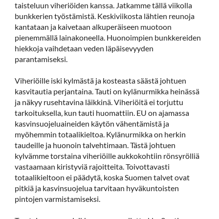
taisteluun viheriöiden kanssa. Jatkamme tällä viikolla
bunkkerien työstämistä. Keskiviikosta lähtien reunoja
kantataan ja kaivetaan alkuperäiseen muotoon
pienemmällä lainakoneella. Huonoimpien bunkkereiden
hiekkoja vaihdetaan veden läpäisevyyden
parantamiseksi.
Viheriöille iski kylmästä ja kosteasta säästä johtuen
kasvitautia perjantaina. Tauti on kylänurmikka heinässä
ja näkyy rusehtavina läikkinä. Viheriöitä ei torjuttu
tarkoituksella, kun tauti huomattiin. EU on ajamassa
kasvinsuojeluaineiden käytön vähentämistä ja
myöhemmin totaalikieltoa. Kylänurmikka on herkin
taudeille ja huonoin talvehtimaan. Tästä johtuen
kylvämme torstaina viheriöille aukkokohtiin rönsyrölliä
vastaamaan kiristyviä rajoitteita. Toivottavasti
totaalikieltoon ei päädytä, koska Suomen talvet ovat
pitkiä ja kasvinsuojelua tarvitaan hyväkuntoisten
pintojen varmistamiseksi.