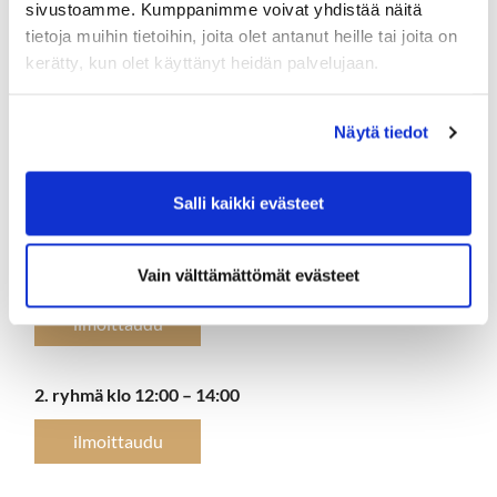
Naisten sunnuntai 11.6.2023
sivustoamme. Kumppanimme voivat yhdistää näitä
tietoja muihin tietoihin, joita olet antanut heille tai joita on
kerätty, kun olet käyttänyt heidän palvelujaan.
Ilmaisten treenien aikana harjoitellaan lähipeliä ja tehdään
monipuolisia harjoituksia rangella. Lisäksi fokus on yhdessä
onnistuneen pelin avaintekijässä, mentaalipelissä – miten
Näytä tiedot
pelaaja voi esim. omien ajatustensa avulla onnistua
paremmin ja nauttia pelistään enemmän.
Salli kaikki evästeet
Kokoontuminen lähipelialueella ja ilmoittautuminen
tapahtumakalenteriin:
1.
ryhmä
klo 9:30 – 11:30
Vain välttämättömät evästeet
ilmoittaudu
2. ryhmä klo 12:00 – 14:00
ilmoittaudu