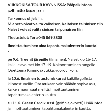
VIIKKOKISA TOUR KÄYNNISSÄ: Pääpalkintona
golfmatka Espanjaan
Tarkennus ohjeisiin:
Miehet voivat valita valkoisen, keltaisen tai sinisen tiin
Naiset voivat valita sinisen tai punaisen tiin
Tiedustelut: Tera 045 869 3808
Ilmoittautuminen aina tapahtumakalenterin kautta!
-
pe 9.6.
Treenit jäsenille
(ilmainen). Naiset klo 16-17,
kaikille avoimet klo 17-19. Kokoontuminen rangelle.
Opettajina Kimmo ja Jukka, vuoroviikoin.
la 10.6.
Ilmainen tutustumiskurssi
kaikille golfista
kiinnostuneille. Ota mukaan vain säähän sopiva asu,
kaiken muun saat meiltä. Ilmoittautuminen
tapahtumakalenterin kautta.
su 11.6. Green Card kurssi.
(golfin ajokortti) Lisää infoa
ja ilmoittautuminen tapahtumakalenterin kautta.