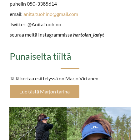
puhelin 050-3385614
email:
anita.tuohino@gmail.com
Twitter: @AnitaTuohino
seuraa meitä Instagrammissa
hartolan­­_ladyt
Punaiselta tiiltä
Tällä kertaa esittelyssä on Marjo Virtanen
Lue tästä Marjon tarina