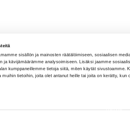
teitä
mamme sisällön ja mainosten räätälöimiseen, sosiaalisen medi
n ja kävijämäärämme analysoimiseen. Lisäksi jaamme sosiaali
-alan kumppaneillemme tietoja siitä, miten käytät sivustoamme
 muihin tietoihin, joita olet antanut heille tai joita on kerätty, kun 
OSOITE
Etusivu
Kaikulantie 79, 19600 Hartola
Palvelut
toimisto@hartolagolf.com
Kenttä
CADDIEMASTER
Yhteisö
0600 417 236
Yhteystie