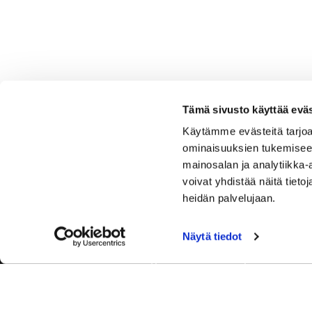
Tämä sivusto käyttää eväs
Käytämme evästeitä tarjoa
ominaisuuksien tukemisee
mainosalan ja analytiikka
voivat yhdistää näitä tietoja
heidän palvelujaan.
Näytä tiedot
Tervetuloa Hartola Golfiin, Suomen ystävällisimmälle ja
luonnonläheisimmälle golfkentälle. Meillä pelaat omalla
tyylilläsi ja tasollasi – ja bongaat halutessasi vaikka
uikun ja kuikankin. Tärkeintä on, että nautit vierailustasi.