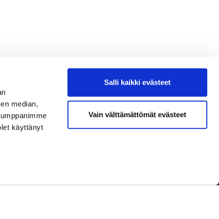
Salli kaikki evästeet
an
sen median,
Vain välttämättömät evästeet
. Kumppanimme
olet käyttänyt
dot