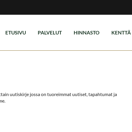
ETUSIVU
PALVELUT
HINNASTO
KENTTÄ
koittain uutiskirje jossa on tuoreimmat uutiset, tapahtumat ja
me.