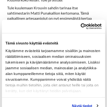
Tule kuulemaan Krouvin sahdin tarinaa itse
sahtimestarin Matti Punakallion kertomana. Tämä
paikallinen artesaaniolut on nyt ensimmäistä kertaa
myynnissä myös alueen muissa ravintoloissa. Tarkka
tuotantoprosessi antaa Krouvin Sahdille sen ominaisen
raikkaan maltaisen ja hieman karamellimaisen maun.
Juokaa pojat ja tytöt sahtia! Tehdas tarvitsee tyhjiä
Tämä sivusto käyttää evästeitä
pulloja.
Täyteläistä Krouvin Sahtia pääset maistelemaan
Käytämme evästeitä tarjoamamme sisällön ja mainosten
seuraavilla terasseilla sahtimestarin kanssa:
räätälöimiseen, sosiaalisen median ominaisuuksien
tukemiseen ja kävijämäärämme analysoimiseen. Lisäksi
klo 12.00-13.00 Hartola Golf
jaamme sosiaalisen median, mainosalan ja analytiikka-
klo 13.30 Camping Sysmä
alan kumppaneillemme tietoja siitä, miten käytät
klo 14.30 Sysmä Marina
sivustoamme. Kumppanimme voivat yhdistää näitä
tietoja muihin tietoihin, joita olet antanut heille tai joita on
klo 16.00 Ilola inn
kerätty, kun olet käyttänyt heidän palvelujaan.
Näytä tiedot