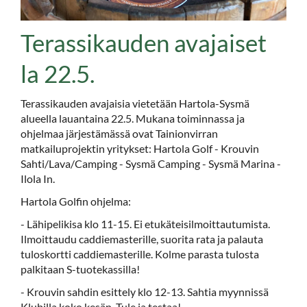
Terassikauden avajaiset
la 22.5.
Terassikauden avajaisia vietetään Hartola-Sysmä
alueella lauantaina 22.5. Mukana toiminnassa ja
ohjelmaa järjestämässä ovat Tainionvirran
matkailuprojektin yritykset: Hartola Golf - Krouvin
Sahti/Lava/Camping - Sysmä Camping - Sysmä Marina -
Ilola In.
Hartola Golfin ohjelma:
- Lähipelikisa klo 11-15. Ei etukäteisilmoittautumista.
Ilmoittaudu caddiemasterille, suorita rata ja palauta
tuloskortti caddiemasterille. Kolme parasta tulosta
palkitaan S-tuotekassilla!
- Krouvin sahdin esittely klo 12-13. Sahtia myynnissä
Klubilla koko kesän. Tule ja testaa!