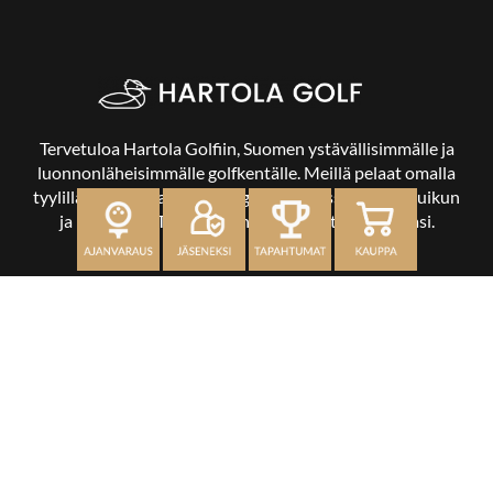
Tervetuloa Hartola Golfiin, Suomen ystävällisimmälle ja
luonnonläheisimmälle golfkentälle. Meillä pelaat omalla
tyylilläsi ja tasollasi – ja bongaat halutessasi vaikka uikun
ja kuikankin. Tärkeintä on, että nautit vierailustasi.
OSOITE
Kaikulantie 79, 19600 Hartola
toimisto@hartolagolf.com
CADDIEMASTER
0600 417 236