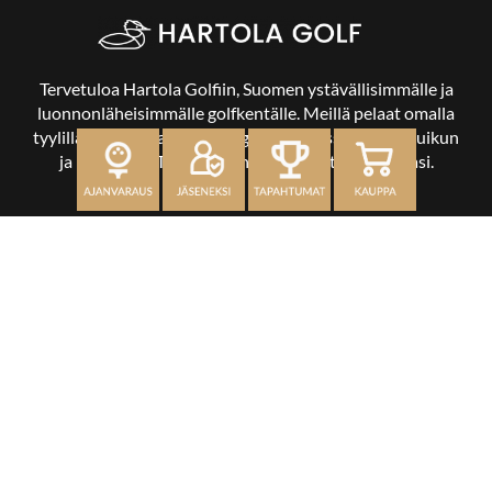
Tervetuloa Hartola Golfiin, Suomen ystävällisimmälle ja
luonnonläheisimmälle golfkentälle. Meillä pelaat omalla
tyylilläsi ja tasollasi – ja bongaat halutessasi vaikka uikun
ja kuikankin. Tärkeintä on, että nautit vierailustasi.
OSOITE
Kaikulantie 79, 19600 Hartola
toimisto@hartolagolf.com
CADDIEMASTER
0600 417 236