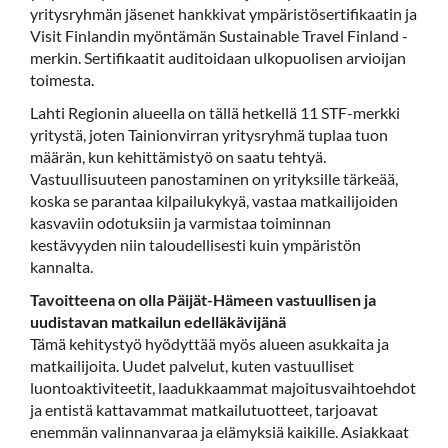
yritysryhmän jäsenet hankkivat ympäristösertifikaatin ja
Visit Finlandin myöntämän Sustainable Travel Finland -
merkin. Sertifikaatit auditoidaan ulkopuolisen arvioijan
toimesta.
Lahti Regionin alueella on tällä hetkellä 11 STF-merkki
yritystä, joten Tainionvirran yritysryhmä tuplaa tuon
määrän, kun kehittämistyö on saatu tehtyä.
Vastuullisuuteen panostaminen on yrityksille tärkeää,
koska se parantaa kilpailukykyä, vastaa matkailijoiden
kasvaviin odotuksiin ja varmistaa toiminnan
kestävyyden niin taloudellisesti kuin ympäristön
kannalta.
Tavoitteena on olla Päijät-Hämeen vastuullisen ja
uudistavan matkailun edelläkävijänä
Tämä kehitystyö hyödyttää myös alueen asukkaita ja
matkailijoita. Uudet palvelut, kuten vastuulliset
luontoaktiviteetit, laadukkaammat majoitusvaihtoehdot
ja entistä kattavammat matkailutuotteet, tarjoavat
enemmän valinnanvaraa ja elämyksiä kaikille. Asiakkaat