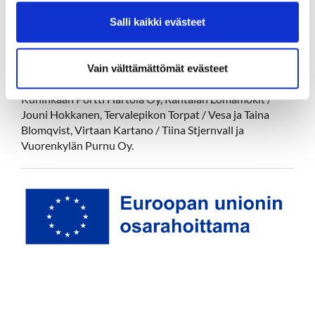
2027 / Hämeen ELY-keskus
Salli kaikki evästeet
Lisätietoja: Päivi Koskela Oy, hankkeen koordinaattori
Mukana yhteistyössä:
Camping Sysmä Oy, Casa De Sandra Oy, Hartola Golf Oy,
Vain välttämättömät evästeet
Ilola Inn Oy, Krouvin Camping / Matti Punakallio Ky,
Kuninkaan Portti Hartola Oy, Rantalan Lomamökit /
Jouni Hokkanen, Tervalepikon Torpat / Vesa ja Taina
Blomqvist, Virtaan Kartano / Tiina Stjernvall ja
Vuorenkylän Purnu Oy.