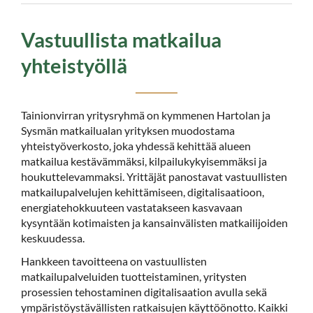
Vastuullista matkailua
yhteistyöllä
Tainionvirran yritysryhmä on kymmenen Hartolan ja
Sysmän matkailualan yrityksen muodostama
yhteistyöverkosto, joka yhdessä kehittää alueen
matkailua kestävämmäksi, kilpailukykyisemmäksi ja
houkuttelevammaksi. Yrittäjät panostavat vastuullisten
matkailupalvelujen kehittämiseen, digitalisaatioon,
energiatehokkuuteen vastatakseen kasvavaan
kysyntään kotimaisten ja kansainvälisten matkailijoiden
keskuudessa.
Hankkeen tavoitteena on vastuullisten
matkailupalveluiden tuotteistaminen, yritysten
prosessien tehostaminen digitalisaation avulla sekä
ympäristöystävällisten ratkaisujen käyttöönotto. Kaikki