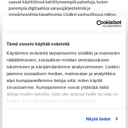
saavat käyttöönsä kehittyneempiä palveluja, kuten
parempia digitaalisia varausjärjestelmiä ja
ympärivuotisia tapahtumia. Lisäksi vastuullisuus näkyy
konkreettisesti puhtaampana ympäristönä,
viihtyisämpänä lähimatkailuna ja parempina
työmahdollisuuksina alueella.
Vaikuttavuudesta hyötyy koko alue
Tämä sivusto käyttää evästeitä
Tainionvirran yritysten yhteisen kehitystyön tavoitteena
Käytämme evästeitä tarjoamamme sisällön ja mainosten
on vahvistaa alueen elinvoimaa, luoda enemmän
räätälöimiseen, sosiaalisen median ominaisuuksien
matkailijavirtoja ja parantaa palvelutarjontaa
tukemiseen ja kävijämäärämme analysoimiseen. Lisäksi
paikallisille, kesäasukkaille ja vierailijoille. Tehdään
jaamme sosiaalisen median, mainosalan ja analytiikka-
yhdessä Tainionvirrasta vastuullisen matkailun mallialue,
jossa yhdistyvät luonnon kauneus, laadukkaat palvelut
alan kumppaneillemme tietoja siitä, miten käytät
ja kestävä kehitys. Jo nyt yritysryhmän saamat tulokset
sivustoamme. Kumppanimme voivat yhdistää näitä
kiinnostavat laajalti, hanketta on käyty esittelemässä
tietoja muihin tietoihin, joita olet antanut heille tai joita on
useassa eri yrittäjätilaisuudessa eri puolella Hämettä.
kerätty, kun olet käyttänyt heidän palvelujaan.
Hanke: Sustainable Travel Tainionvirta -
yritysryhmähanke
Näytä tiedot
Hankkeen hallinnoija: Sysmän kunta
Hankkeen rahoitus: Euroopan maaseuturahasto 2023–