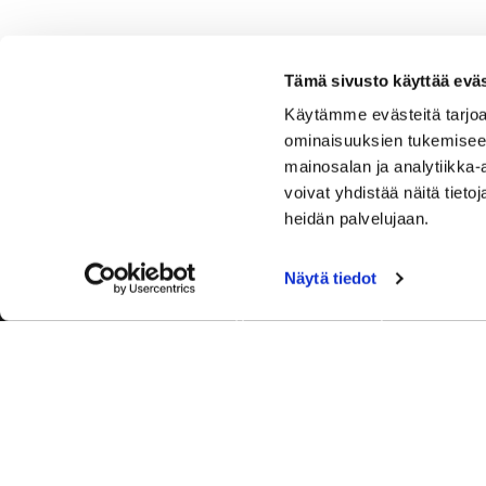
Tämä sivusto käyttää eväs
Käytämme evästeitä tarjoa
ominaisuuksien tukemisee
mainosalan ja analytiikka
voivat yhdistää näitä tietoja
heidän palvelujaan.
Näytä tiedot
Tervetuloa Hartola Golfiin, Suomen ystävällisimmälle ja
luonnonläheisimmälle golfkentälle. Meillä pelaat omalla
tyylilläsi ja tasollasi – ja bongaat halutessasi vaikka
uikun ja kuikankin. Tärkeintä on, että nautit vierailustasi.