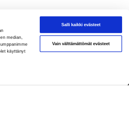
Salli kaikki evästeet
an
sen median,
Vain välttämättömät evästeet
. Kumppanimme
olet käyttänyt
dot