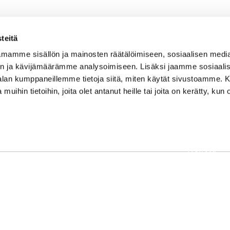
teitä
mamme sisällön ja mainosten räätälöimiseen, sosiaalisen medi
n ja kävijämäärämme analysoimiseen. Lisäksi jaamme sosiaali
-alan kumppaneillemme tietoja siitä, miten käytät sivustoamme
 muihin tietoihin, joita olet antanut heille tai joita on kerätty, kun 
OSOITE
Etusivu
Kaikulantie 79, 19600 Hartola
Palvelut
toimisto@hartolagolf.com
Kenttä
CADDIEMASTER
Yhteisö
0600 417 236
Yhteystie