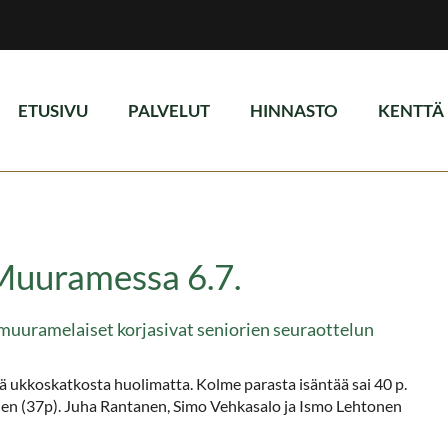
ETUSIVU
PALVELUT
HINNASTO
KENTTÄ
Muuramessa 6.7.
muuramelaiset korjasivat seniorien seuraottelun
 ukkoskatkosta huolimatta. Kolme parasta isäntää sai 40 p.
äinen (37p). Juha Rantanen, Simo Vehkasalo ja Ismo Lehtonen