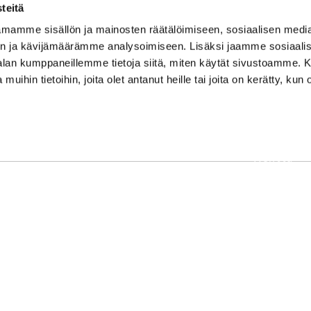
teitä
mamme sisällön ja mainosten räätälöimiseen, sosiaalisen medi
n ja kävijämäärämme analysoimiseen. Lisäksi jaamme sosiaali
-alan kumppaneillemme tietoja siitä, miten käytät sivustoamme
 muihin tietoihin, joita olet antanut heille tai joita on kerätty, kun 
OSOITE
Etusivu
Kaikulantie 79, 19600 Hartola
Palvelut
toimisto@hartolagolf.com
Kenttä
CADDIEMASTER
Yhteisö
0600 417 236
Yhteystie