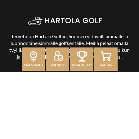
Tervetuloa Hartola Golfiin, Suomen ystävällisimmälle ja
luonnonläheisimmälle golfkentälle. Meillä pelaat omalla
tyylilläsi ja tasollasi – ja bongaat halutessasi vaikka uikun
ja kuikankin. Tärkeintä on, että nautit vierailustasi.
OSOITE
Kaikulantie 79, 19600 Hartola
toimisto@hartolagolf.com
CADDIEMASTER
0600 417 236