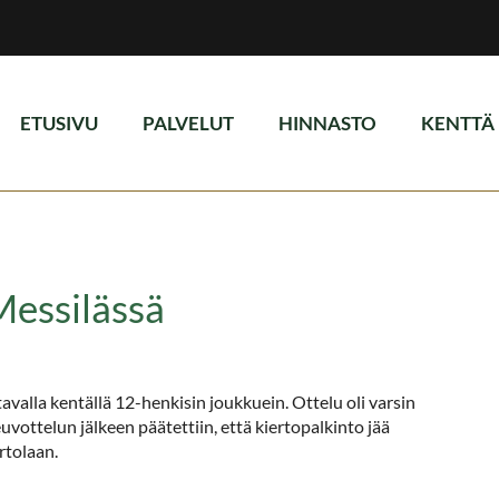
ETUSIVU
PALVELUT
HINNASTO
KENTTÄ
Messilässä
avalla kentällä 12-henkisin joukkuein. Ottelu oli varsin
vottelun jälkeen päätettiin, että kiertopalkinto jää
rtolaan.