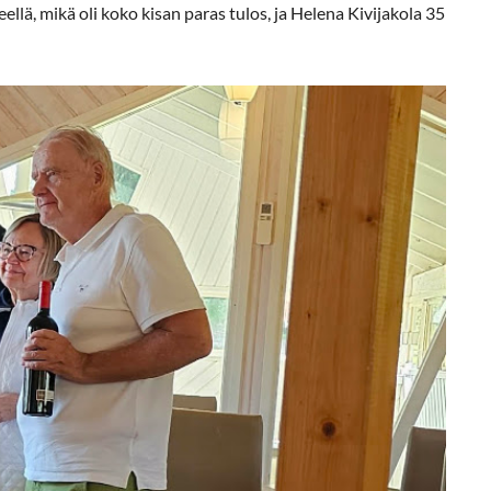
eellä, mikä oli koko kisan paras tulos, ja Helena Kivijakola 35