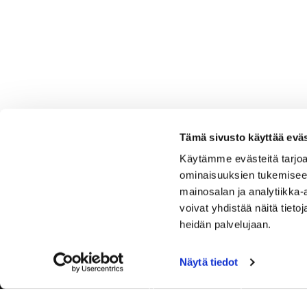
Tämä sivusto käyttää eväs
Käytämme evästeitä tarjoa
ominaisuuksien tukemisee
mainosalan ja analytiikka
voivat yhdistää näitä tietoja
heidän palvelujaan.
Näytä tiedot
Tervetuloa Hartola Golfiin, Suomen ystävällisimmälle ja
luonnonläheisimmälle golfkentälle. Meillä pelaat omalla
tyylilläsi ja tasollasi – ja bongaat halutessasi vaikka