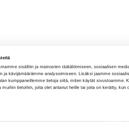
teitä
mamme sisällön ja mainosten räätälöimiseen, sosiaalisen medi
n ja kävijämäärämme analysoimiseen. Lisäksi jaamme sosiaali
-alan kumppaneillemme tietoja siitä, miten käytät sivustoamme
 muihin tietoihin, joita olet antanut heille tai joita on kerätty, kun 
OSOITE
Etusivu
Kaikulantie 79, 19600 Hartola
Palvelut
toimisto@hartolagolf.com
Kenttä
CADDIEMASTER