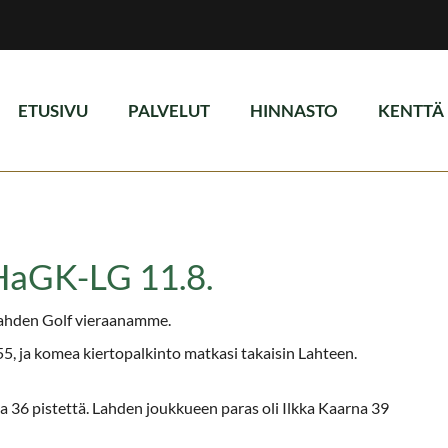
ETUSIVU
PALVELUT
HINNASTO
KENTTÄ
 HaGK-LG 11.8.
 Lahden Golf vieraanamme.
5, ja komea kiertopalkinto matkasi takaisin Lahteen.
ta 36 pistettä. Lahden joukkueen paras oli Ilkka Kaarna 39