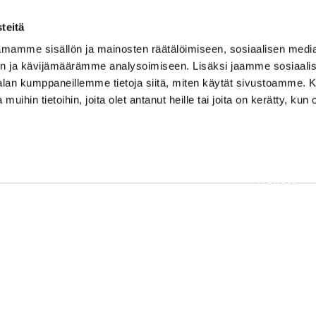
teitä
mamme sisällön ja mainosten räätälöimiseen, sosiaalisen medi
n ja kävijämäärämme analysoimiseen. Lisäksi jaamme sosiaali
-alan kumppaneillemme tietoja siitä, miten käytät sivustoamme
 muihin tietoihin, joita olet antanut heille tai joita on kerätty, kun 
OSOITE
Etusivu
Kaikulantie 79, 19600 Hartola
Palvelut
toimisto@hartolagolf.com
Kenttä
CADDIEMASTER
Yhteisö
0600 417 236
Yhteystie