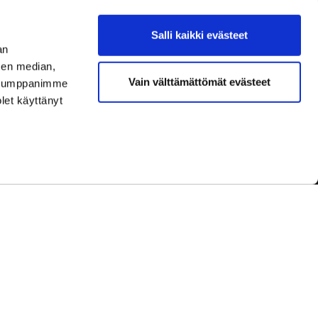
Salli kaikki evästeet
an
sen median,
Vain välttämättömät evästeet
. Kumppanimme
olet käyttänyt
dot