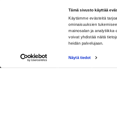
Tämä sivusto käyttää eväs
Käytämme evästeitä tarjoa
ominaisuuksien tukemisee
mainosalan ja analytiikka
voivat yhdistää näitä tietoja
heidän palvelujaan.
Näytä tiedot
Tervetuloa Hartola Golfiin, Suomen ystävällisimmälle ja
luonnonläheisimmälle golfkentälle. Meillä pelaat omalla
tyylilläsi ja tasollasi – ja bongaat halutessasi vaikka
uikun ja kuikankin. Tärkeintä on, että nautit vierailustasi.