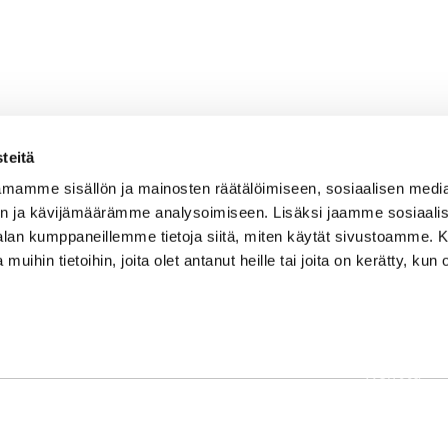
teitä
mamme sisällön ja mainosten räätälöimiseen, sosiaalisen medi
n ja kävijämäärämme analysoimiseen. Lisäksi jaamme sosiaali
-alan kumppaneillemme tietoja siitä, miten käytät sivustoamme
 muihin tietoihin, joita olet antanut heille tai joita on kerätty, kun 
OSOITE
Etusivu
Kaikulantie 79, 19600 Hartola
Palvelut
toimisto@hartolagolf.com
Kenttä
CADDIEMASTER
Yhteisö
0600 417 236
Yhteystie