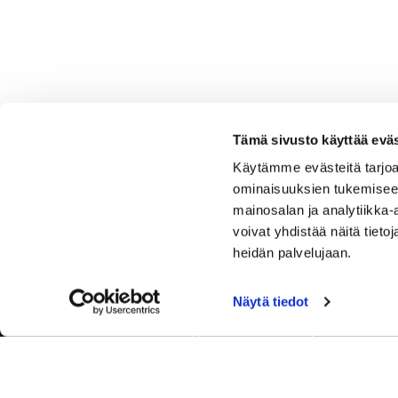
Tämä sivusto käyttää eväs
Käytämme evästeitä tarjoa
ominaisuuksien tukemisee
mainosalan ja analytiikka
voivat yhdistää näitä tietoja
heidän palvelujaan.
Näytä tiedot
Tervetuloa Hartola Golfiin, Suomen ystävällisimmälle ja
luonnonläheisimmälle golfkentälle. Meillä pelaat omalla
tyylilläsi ja tasollasi – ja bongaat halutessasi vaikka
uikun ja kuikankin. Tärkeintä on, että nautit vierailustasi.