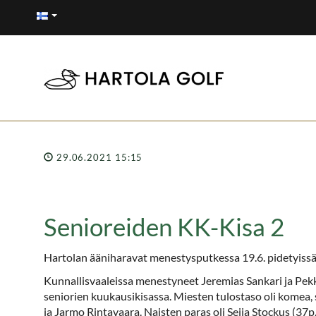
29.06.2021 15:15
Senioreiden KK-Kisa 2
Hartolan ääniharavat menestysputkessa 19.6. pidetyiss
Kunnallisvaaleissa menestyneet Jeremias Sankari ja Pekk
seniorien kuukausikisassa. Miesten tulostaso oli komea, s
ja Jarmo Rintavaara. Naisten paras oli Seija Stockus (37p.)