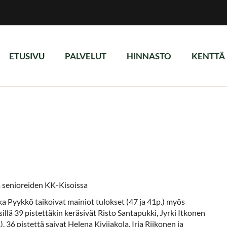
ETUSIVU
PALVELUT
HINNASTO
KENTTÄ
ä senioreiden KK-Kisoissa
a Pyykkö taikoivat mainiot tulokset (47 ja 41p.) myös
illä 39 pistettäkin keräsivät Risto Santapukki, Jyrki Itkonen
. 36 pistettä saivat Helena Kivijakola, Irja Riikonen ja