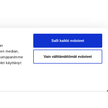
Salli kaikki evästeet
an
sen median,
Vain välttämättömät evästeet
. Kumppanimme
olet käyttänyt
dot