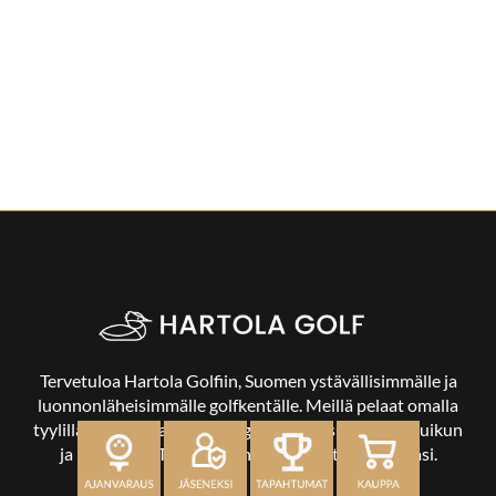
Tervetuloa Hartola Golfiin, Suomen ystävällisimmälle ja
luonnonläheisimmälle golfkentälle. Meillä pelaat omalla
tyylilläsi ja tasollasi – ja bongaat halutessasi vaikka uikun
ja kuikankin. Tärkeintä on, että nautit vierailustasi.