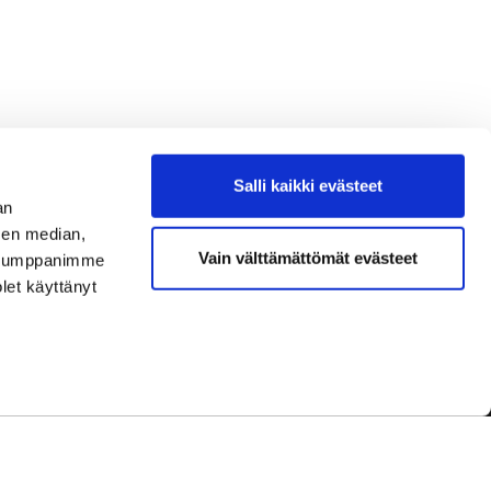
Salli kaikki evästeet
an
sen median,
Vain välttämättömät evästeet
. Kumppanimme
olet käyttänyt
dot