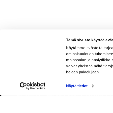
Tämä sivusto käyttää eväs
Käytämme evästeitä tarjoa
ominaisuuksien tukemisee
mainosalan ja analytiikka
voivat yhdistää näitä tietoja
heidän palvelujaan.
Näytä tiedot
Tervetuloa Hartola Golfiin, Suomen ystävällisimmälle ja
luonnonläheisimmälle golfkentälle. Meillä pelaat omalla
tyylilläsi ja tasollasi – ja bongaat halutessasi vaikka
uikun ja kuikankin. Tärkeintä on, että nautit vierailustasi.