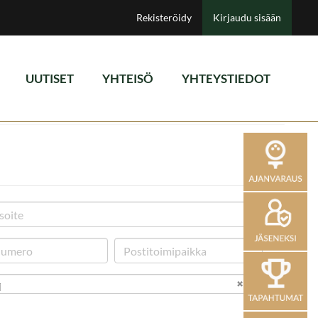
Rekisteröidy
Kirjaudu sisään
UUTISET
YHTEISÖ
YHTEYSTIEDOT
i