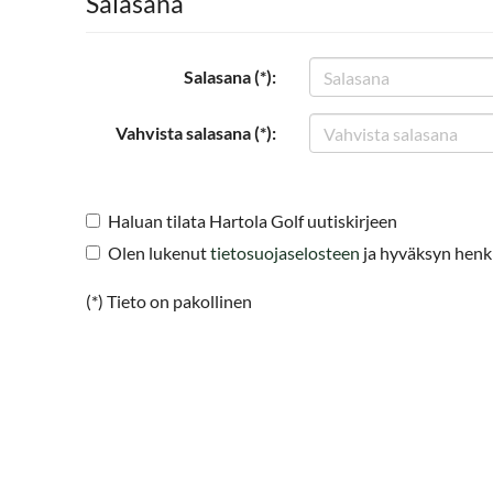
Salasana
Salasana (*):
Vahvista salasana (*):
Haluan tilata Hartola Golf uutiskirjeen
Olen lukenut
tietosuojaselosteen
ja hyväksyn henkil
(*) Tieto on pakollinen