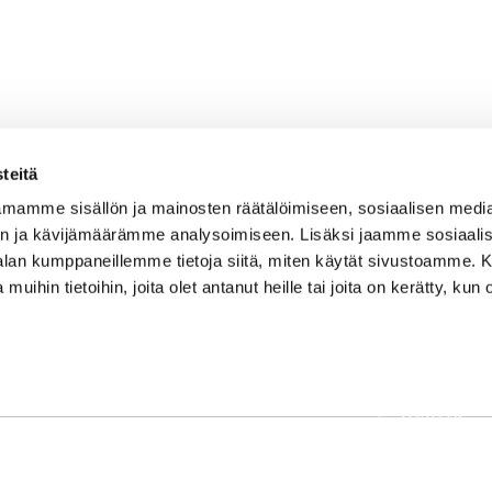
teitä
mamme sisällön ja mainosten räätälöimiseen, sosiaalisen medi
n ja kävijämäärämme analysoimiseen. Lisäksi jaamme sosiaali
-alan kumppaneillemme tietoja siitä, miten käytät sivustoamme
 muihin tietoihin, joita olet antanut heille tai joita on kerätty, kun 
OSOITE
Etusivu
Kaikulantie 79, 19600 Hartola
Palvelut
toimisto@hartolagolf.com
Kenttä
CADDIEMASTER
Yhteisö
0600 417 236
Yhteystie