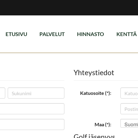
ETUSIVU
PALVELUT
HINNASTO
KENTTÄ
Yhteystiedot
Katuosoite (*):
Suom
Maa (*):
Golf jäsenyys