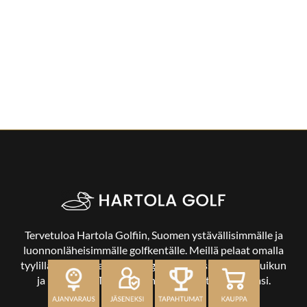
Tervetuloa Hartola Golfiin, Suomen ystävällisimmälle ja
luonnonläheisimmälle golfkentälle. Meillä pelaat omalla
tyylilläsi ja tasollasi – ja bongaat halutessasi vaikka uikun
ja kuikankin. Tärkeintä on, että nautit vierailustasi.