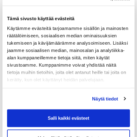
Reikäpelien kaaviot sekä aikataulut ja ohjeet pelien
pelaamiseen löydät sivuiltamme ylävalikon kohdasta
Tämä sivusto käyttää evästeitä
Palvelut > Reikäpelikaaviot 2026
.
Käytämme evästeitä tarjoamamme sisällön ja mainosten
räätälöimiseen, sosiaalisen median ominaisuuksien
tukemiseen ja kävijämäärämme analysoimiseen. Lisäksi
jaamme sosiaalisen median, mainosalan ja analytiikka-
alan kumppaneillemme tietoja siitä, miten käytät
sivustoamme. Kumppanimme voivat yhdistää näitä
tietoja muihin tietoihin, joita olet antanut heille tai joita on
kerätty, kun olet käyttänyt heidän palvelujaan.
Näytä tiedot
Salli kaikki evästeet