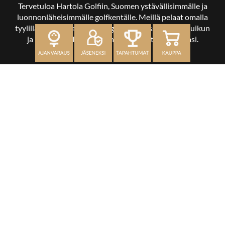
Tervetuloa Hartola Golfiin, Suomen ystävällisimmälle ja
luonnonläheisimmälle golfkentälle. Meillä pelaat omalla
tyylilläsi ja tasollasi – ja bongaat halutessasi vaikka uikun
ja kuikankin. Tärkeintä on, että nautit vierailustasi.
OSOITE
Kaikulantie 79, 19600 Hartola
toimisto@hartolagolf.com
CADDIEMASTER
0600 417 236
Etusivu
Palvelut