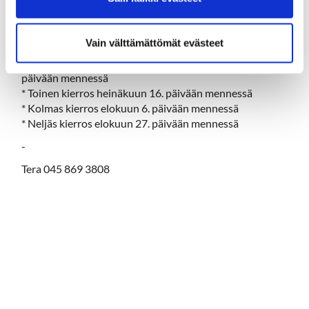
5. SENIORINAISET, punainen tee
6. SUPERSENIORINAISET, punainen tee
Vain välttämättömät evästeet
Aikataulu (nopeamminkin saa pelata)
* Karsinnat ja ensimmäinen kierros kesäkuun 21.
päivään mennessä
* Toinen kierros heinäkuun 16. päivään mennessä
* Kolmas kierros elokuun 6. päivään mennessä
* Neljäs kierros elokuun 27. päivään mennessä
-
Tera 045 869 3808