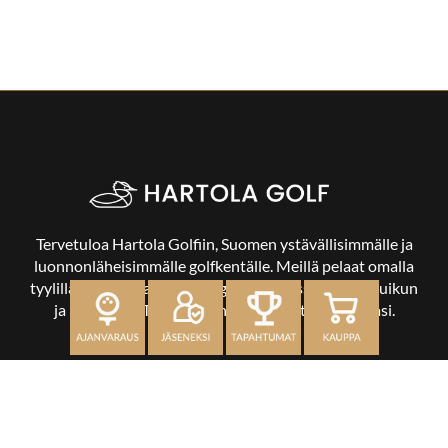
Tervetuloa Hartola Golfiin, Suomen ystävällisimmälle ja
luonnonläheisimmälle golfkentälle. Meillä pelaat omalla
tyylilläsi ja tasollasi – ja bongaat halutessasi vaikka uikun
ja kuikankin. Tärkeintä on, että nautit vierailustasi.
OSOITE
Kaikulantie 79, 19600 Hartola
toimisto@hartolagolf.com