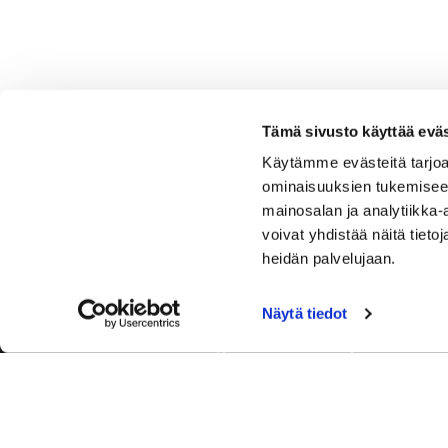
Tämä sivusto käyttää eväs
Käytämme evästeitä tarjoa
ominaisuuksien tukemisee
mainosalan ja analytiikka
voivat yhdistää näitä tietoja
heidän palvelujaan.
Näytä tiedot
Tervetuloa Hartola Golfiin, Suomen ystävällisimmälle ja
luonnonläheisimmälle golfkentälle. Meillä pelaat omalla
tyylilläsi ja tasollasi – ja bongaat halutessasi vaikka
uikun ja kuikankin. Tärkeintä on, että nautit vierailustasi.