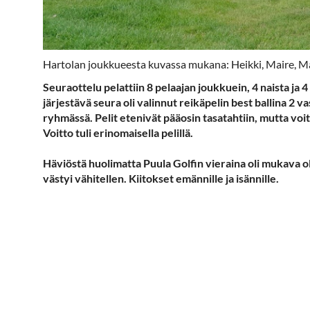
Hartolan joukkueesta kuvassa mukana: Heikki, Maire, Marj
Seuraottelu pelattiin 8 pelaajan joukkuein, 4 naista ja 
järjestävä seura oli valinnut reikäpelin best ballina 2 v
ryhmässä. Pelit etenivät pääosin tasatahtiin, mutta voi
Voitto tuli erinomaisella pelillä.
Häviöstä huolimatta Puula Golfin vieraina oli mukava oll
västyi vähitellen. Kiitokset emännille ja isännille.