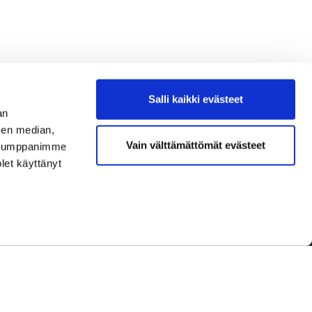
Salli kaikki evästeet
an
sen median,
Vain välttämättömät evästeet
. Kumppanimme
olet käyttänyt
dot