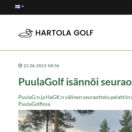
22.06.2023 08:56
PuulaGolf isännöi seurao
PuulaG:n ja HaGK:n välinen seuraottelu pelattii
PuulaGolfissa