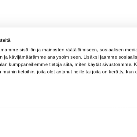
teitä
mamme sisällön ja mainosten räätälöimiseen, sosiaalisen medi
n ja kävijämäärämme analysoimiseen. Lisäksi jaamme sosiaali
-alan kumppaneillemme tietoja siitä, miten käytät sivustoamme
 muihin tietoihin, joita olet antanut heille tai joita on kerätty, kun 
OSOITE
Etusivu
Kaikulantie 79, 19600 Hartola
Palvelut
toimisto@hartolagolf.com
Kenttä
CADDIEMASTER
Yhteisö
0600 417 236
Yhteystie