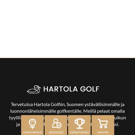
Tervetuloa Hartola Golfiin, Suomen ystävällisimmälle ja
luonnonläheisimmälle golfkentälle. Meillä pelaat omalla
tyylilläsi ja tasollasi – ja bongaat halutessasi vaikka uikun
ja kuikankin. Tärkeintä on, että nautit vierailustasi.