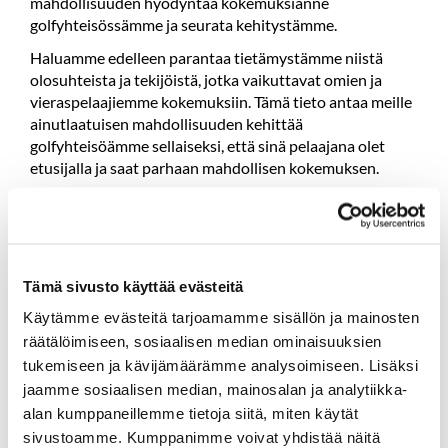
mahdollisuuden hyödyntää kokemuksianne
golfyhteisössämme ja seurata kehitystämme.
Haluamme edelleen parantaa tietämystämme niistä
olosuhteista ja tekijöistä, jotka vaikuttavat omien ja
vieraspelaajiemme kokemuksiin. Tämä tieto antaa meille
ainutlaatuisen mahdollisuuden kehittää
golfyhteisöämme sellaiseksi, että sinä pelaajana olet
etusijalla ja saat parhaan mahdollisen kokemuksen.
Kyselyn teknisestä toteutuksesta vastaa Golfliiton
projektikumppani, tanskalainen Raw Milk.
Vastaukset käsitellään anonyymeinä eikä jäsentietoja
Tämä sivusto käyttää evästeitä
käytetä muuhun kuin kyselyn toteuttamiseen ja
toiminnan kehittämiseen eikä niitä anneta eteenpäin
Käytämme evästeitä tarjoamamme sisällön ja mainosten
muille osapuolille.
räätälöimiseen, sosiaalisen median ominaisuuksien
tukemiseen ja kävijämäärämme analysoimiseen. Lisäksi
Tulette saamaan tämän vuoden aikana kyselykutsun
jaamme sosiaalisen median, mainosalan ja analytiikka-
sähköpostiinne, johon lämpimästi toivomme
alan kumppaneillemme tietoja siitä, miten käytät
vastaavanne.
sivustoamme. Kumppanimme voivat yhdistää näitä