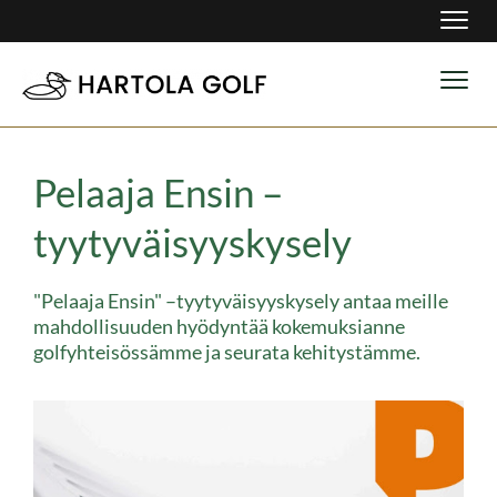
Navig
Navig
Pelaaja Ensin –
tyytyväisyyskysely
"Pelaaja Ensin" –tyytyväisyyskysely antaa meille
mahdollisuuden hyödyntää kokemuksianne
golfyhteisössämme ja seurata kehitystämme.