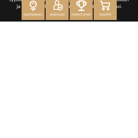
ja kuikankin. Tärkeintä on, että nautit vierailustasi.
OSOITE
Kaikulantie 79, 19600 Hartola
toimisto@hartolagolf.com
CADDIEMASTER
0600 417 236
Etusivu
Palvelut
Kenttä
Yhteisö