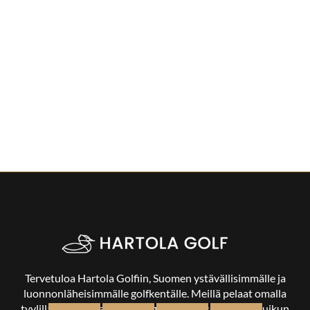
Tervetuloa Hartola Golfiin, Suomen ystävällisimmälle ja
luonnonläheisimmälle golfkentälle. Meillä pelaat omalla
tyylilläsi ja tasollasi – ja bongaat halutessasi vaikka uikun