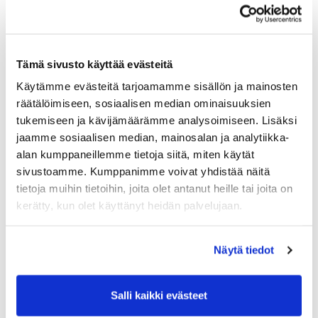
Toivottavasti mahdollisimman monella on aikaa vastata
kyselyyn!
Tera
Tämä sivusto käyttää evästeitä
Käytämme evästeitä tarjoamamme sisällön ja mainosten
Ystävällisin terveisin,
räätälöimiseen, sosiaalisen median ominaisuuksien
tukemiseen ja kävijämäärämme analysoimiseen. Lisäksi
jaamme sosiaalisen median, mainosalan ja analytiikka-
Golfyhteisö
alan kumppaneillemme tietoja siitä, miten käytät
sivustoamme. Kumppanimme voivat yhdistää näitä
tietoja muihin tietoihin, joita olet antanut heille tai joita on
kerätty, kun olet käyttänyt heidän palvelujaan.
Näytä tiedot
Salli kaikki evästeet