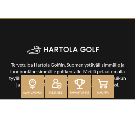
Tervetuloa Hartola Golfiin, Suomen ystävällisimmälle ja
luonnonläheisimmälle golfkentälle. Meillä pelaat omalla
tyylilläsi ja tasollasi – ja bongaat halutessasi vaikka uikun
ja kuikankin. Tärkeintä on, että nautit vierailustasi.
OSOITE
Kaikulantie 79, 19600 Hartola
toimisto@hartolagolf.com