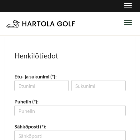
Navig
Navig
Henkilötiedot
Etu- ja sukunimi (*):
Puhelin (*):
Sähköposti (*):