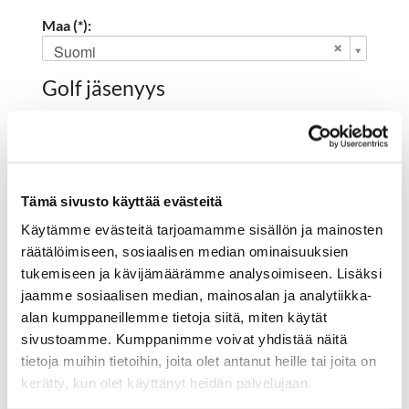
Maa (*):
Suomi
Golf jäsenyys
Valitse seura:
Tämä sivusto käyttää evästeitä
Jäsennumero:
Käytämme evästeitä tarjoamamme sisällön ja mainosten
räätälöimiseen, sosiaalisen median ominaisuuksien
tukemiseen ja kävijämäärämme analysoimiseen. Lisäksi
Rekisteröidy
jaamme sosiaalisen median, mainosalan ja analytiikka-
alan kumppaneillemme tietoja siitä, miten käytät
Haluan tilata Hartola Golf uutiskirjeen
sivustoamme. Kumppanimme voivat yhdistää näitä
Olen lukenut
tietosuojaselosteen
ja hyväksyn
tietoja muihin tietoihin, joita olet antanut heille tai joita on
henkilötietojeni käsittelyn (*)
kerätty, kun olet käyttänyt heidän palvelujaan.