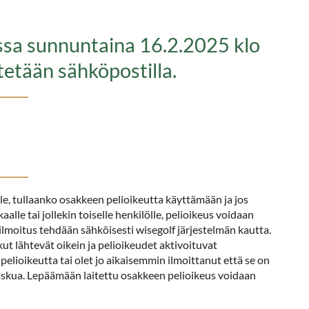
ssa sunnuntaina 16.2.2025 klo
etään sähköpostilla.
le, tullaanko osakkeen pelioikeutta käyttämään ja jos
aalle tai jollekin toiselle henkilölle, pelioikeus voidaan
silmoitus tehdään sähköisesti wisegolf järjestelmän kautta.
kut lähtevät oikein ja pelioikeudet aktivoituvat
pelioikeutta tai olet jo aikaisemmin ilmoittanut että se on
elaskua. Lepäämään laitettu osakkeen pelioikeus voidaan