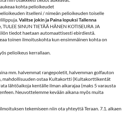
e aukeaa kohta pelioikeudet
pelioikeuden itselleni / nimeän pelioikeuden toiselle
lilippuja.
Valitse jokin ja
Paina lopuksi Tallenna
kilölle, TULEE SINUN TIETÄÄ HÄNEN KOTISEURA JA
ön tiedot haetaan automaattisesti ebirdiestä.
aukeaa toinen ilmoituskohta kun ensimmäinen kohta on
yös pelioikeus kerrallaan.
tuina mm. halvemmat rangepoletit, halvemman golfauton
 mahdollisuuden ostaa Kultakortti (Kultakorttikentät
a lähtöaikoja kentälle ilman aikarajaa (maks 5 varausta
greenfeen. Neuvottelemme kevään aikana myös muita
silmoituksen tekemiseen niin ota yhteyttä Teraan. 7.1. alkaen