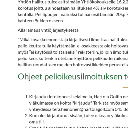
Yhtiön hallitus tulee esittämään Yhtiökokoukselle 16.2.
korotus johtuu ainoastaan hallituksen 4% alv korotukse
kentällä. Pelilippujen määräksi tullaan esittämään 20kpl/
kahteen 9r kierrokseen.
Alla lainaus yhtiöjärjestyksestä
"Mikäli osakkeenomistaja kirjallisesti ilmoittaa hallituks
pelioikeutta tulla käyttämään, ei osakkeesta ole hoitova
myös ”ei käytössä toistaiseksi” rekisteriin, jolloin ilmoit
pelioikeus kuitenkin otetaan käyttöön pelikauden aikan
hallitus noudattaen muiden hoitovastikkeiden perusteita
Ohjeet pelioikeusilmoituksen 
Kirjaudu tietokoneesi selaimella, Hartola Golfin ne
yläkulmassa on kohta "kirjaudu". Tarkista myös sama
yhteydessä tera.heinonen@hartolagolf.com 045 8
Kun olet kirjautunut sisään, tulee oikeaan yläkulma
oma tili.
Oma tili tiedoista löytyy kohta "osakkeet". Klikkaa 