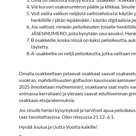
Vie kursori osakenumeron päälle ja klikkaa. Sinull
Voit valita valikon neljästä vaihtoehdosta: käytän 
henkilölle / jätän lepäämään / käytän digitaalisia pe
Jos valitset, nimeän pelioikeuden toiselle hen
JÄSENNUMERO, joita kysytään seuraavaksi. Henkil
B osakkeille, koska niissä on kaksi pelioikeutta, 
täytetty.
A-osakkeilla on neljä pelioikeutta, jotka valitaan m
Omalla osakkeellaan pelaavat osakkaat saavat osakase
vuokran, mahdollisuuden golfauton kausivuokraamiseen,
2025 ilmoitetaan myöhemmin), osakkaana saat myös varat
voimassa kerrallaan) ja vieraasi saavat edullisemman 
osakkaan etuja/alennuksia.
Jos sinulle heräsi kysymyksiä ja tarvitset apua pelioikeu
taas tavoitettavissa. Olen reissussa 21.12.-6.1.
Hyvää Joulua ja Uutta Vuotta kaikille!