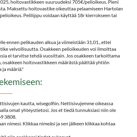
2025, hoitovastikkeen suuruudeksi 705€/pelioikeus. Pieni
sta. Maksettu hoitovastike oikeuttaa pelaamiseen Hartolan
pelioikeus. Pelilippu voidaan käyttää 18r kierrokseen tai
elle ennen pelikauden alkua ja viimeistään 31.01., ettei
stike velvollisuutta. Osakkeen pelioikeuden voi ilmoittaa
uksia ei tarvitse tehdä vuosittain. Jos osakkeen tarkoittama
a, osakkeen hoitovastikkeen määrästä päättää yhtiön
 ja määriä."
tekemiseen:
ttisivujen kautta, wisegolfiin. Nettisivujemme oikeassa
lla omat yhteystietosi. Jos et tiedä tunnuksiasi niin ole
69 3808.
an nimesi. Klikkaa nimeäsi ja sen jälkeen klikkaa kohtaa
sitä niin osakkeesi tiedot aukeavat.