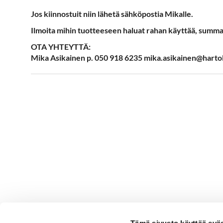
Jos kiinnostuit niin lähetä sähköpostia Mikalle.
Ilmoita mihin tuotteeseen haluat rahan käyttää, summa,
OTA YHTEYTTÄ:
​​​​​​​Mika Asikainen p. 050 918 6235 mika.asikainen@hart
Tämä sivusto käyttää eväs