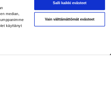
Salli kaikki evästeet
an
sen median,
Vain välttämättömät evästeet
. Kumppanimme
olet käyttänyt
dot
Tietosuojaseloste
|
Käyttöehdot