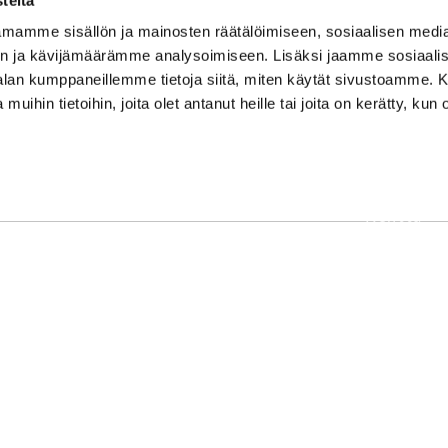
mamme sisällön ja mainosten räätälöimiseen, sosiaalisen medi
n ja kävijämäärämme analysoimiseen. Lisäksi jaamme sosiaali
-alan kumppaneillemme tietoja siitä, miten käytät sivustoamme
 muihin tietoihin, joita olet antanut heille tai joita on kerätty, kun 
OSOITE
Etusivu
Kaikulantie 79, 19600 Hartola
Palvelut
toimisto@hartolagolf.com
Kenttä
CADDIEMASTER
Yhteisö
0600 417 236
Yhteystie
 by
WiseNetwork