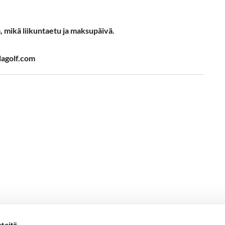
 mikä liikuntaetu ja maksupäivä.
olagolf.com
teitä