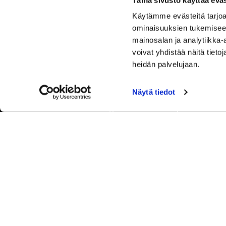
Käytämme evästeitä tarjoa
ominaisuuksien tukemisee
mainosalan ja analytiikka
voivat yhdistää näitä tietoja
heidän palvelujaan.
Näytä tiedot
Tervetuloa Hartola Golfiin, Suomen ystävällisimmälle ja
luonnonläheisimmälle golfkentälle. Meillä pelaat omalla
tyylilläsi ja tasollasi – ja bongaat halutessasi vaikka
uikun ja kuikankin. Tärkeintä on, että nautit vierailustasi.
© Hartola Golf Oy
| Toiminnanohjausjärjestelmä
WiseGolf
powered