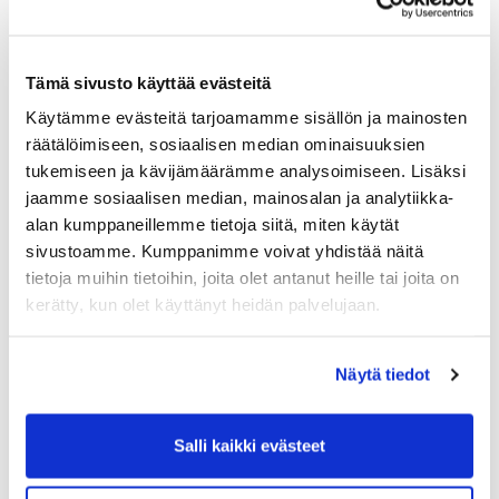
Tämä sivusto käyttää evästeitä
Käytämme evästeitä tarjoamamme sisällön ja mainosten
räätälöimiseen, sosiaalisen median ominaisuuksien
tukemiseen ja kävijämäärämme analysoimiseen. Lisäksi
Naiset kiittivät Kimmoa kesän treeneistä
jaamme sosiaalisen median, mainosalan ja analytiikka-
alan kumppaneillemme tietoja siitä, miten käytät
sivustoamme. Kumppanimme voivat yhdistää näitä
tietoja muihin tietoihin, joita olet antanut heille tai joita on
kerätty, kun olet käyttänyt heidän palvelujaan.
Näytä tiedot
Salli kaikki evästeet