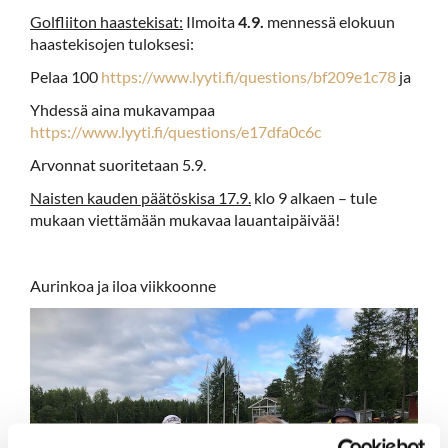
Golfliiton haastekisat:
Ilmoita
4.9.
mennessä elokuun
haastekisojen tuloksesi:
Pelaa 100
https://www.lyyti.fi/questions/bf209e1c78
ja
Yhdessä aina mukavampaa
https://www.lyyti.fi/questions/e17dfa0c6c
Arvonnat suoritetaan 5.9.
Naisten kauden päätöskisa 17.9.
klo 9 alkaen – tule
mukaan viettämään mukavaa lauantaipäivää!
Aurinkoa ja iloa viikkoonne