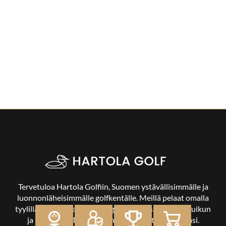
Tervetuloa Hartola Golfiin, Suomen ystävällisimmälle ja
luonnonläheisimmälle golfkentälle. Meillä pelaat omalla
tyylilläsi ja tasollasi – ja bongaat halutessasi vaikka uikun
ja kuikankin. Tärkeintä on, että nautit vierailustasi.