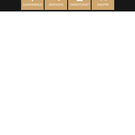
OSOITE
Kaikulantie 79, 19600 Hartola
toimisto@hartolagolf.com
CADDIEMASTER
0600 417 236
Etusivu
Palvelut
Kenttä
Yhteisö
Yhteystiedot