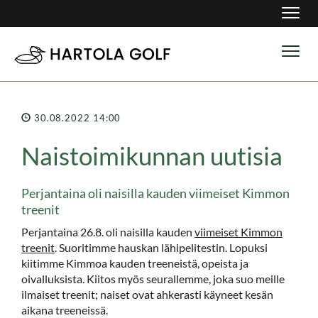
Navig
Navig
30.08.2022 14:00
Naistoimikunnan uutisia
Perjantaina oli naisilla kauden viimeiset Kimmon
treenit
Perjantaina 26.8. oli naisilla kauden
viimeiset Kimmon
treenit
. Suoritimme hauskan lähipelitestin. Lopuksi
kiitimme Kimmoa kauden treeneistä, opeista ja
oivalluksista. Kiitos myös seurallemme, joka suo meille
ilmaiset treenit; naiset ovat ahkerasti käyneet kesän
aikana treeneissä.