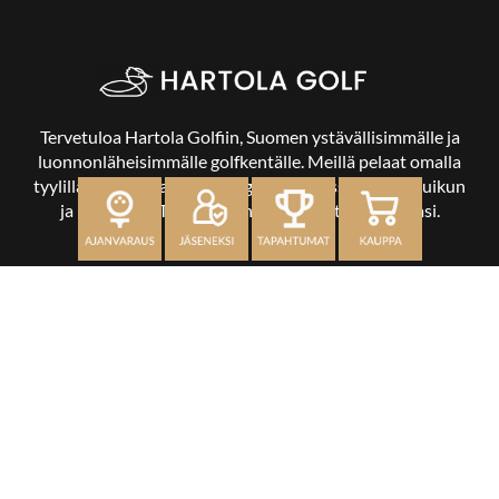
Tervetuloa Hartola Golfiin, Suomen ystävällisimmälle ja
luonnonläheisimmälle golfkentälle. Meillä pelaat omalla
tyylilläsi ja tasollasi – ja bongaat halutessasi vaikka uikun
ja kuikankin. Tärkeintä on, että nautit vierailustasi.
OSOITE
Kaikulantie 79, 19600 Hartola
toimisto@hartolagolf.com
CADDIEMASTER
0600 417 236