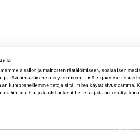
teitä
mamme sisällön ja mainosten räätälöimiseen, sosiaalisen medi
n ja kävijämäärämme analysoimiseen. Lisäksi jaamme sosiaali
-alan kumppaneillemme tietoja siitä, miten käytät sivustoamme
 muihin tietoihin, joita olet antanut heille tai joita on kerätty, kun 
OSOITE
Etusivu
Kaikulantie 79, 19600 Hartola
Palvelut
toimisto@hartolagolf.com
Kenttä
CADDIEMASTER
Yhteisö