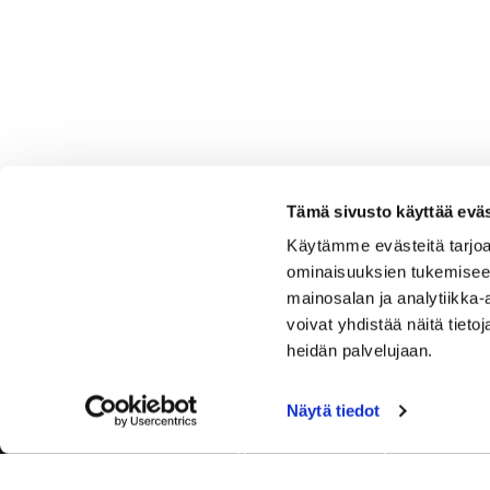
Tämä sivusto käyttää eväs
Käytämme evästeitä tarjoa
ominaisuuksien tukemisee
mainosalan ja analytiikka
voivat yhdistää näitä tietoja
heidän palvelujaan.
Näytä tiedot
Tervetuloa Hartola Golfiin, Suomen ystävällisimmälle ja
luonnonläheisimmälle golfkentälle. Meillä pelaat omalla
tyylilläsi ja tasollasi – ja bongaat halutessasi vaikka