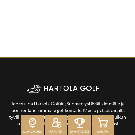
Tervetuloa Hartola Golfiin, Suomen ystävällisimmälle ja
luonnonläheisimmälle golfkentälle. Meillä pelaat omalla
tyylilläsi ja tasollasi – ja bongaat halutessasi vaikka uikun
ja kuikankin. Tärkeintä on, että nautit vierailustasi.