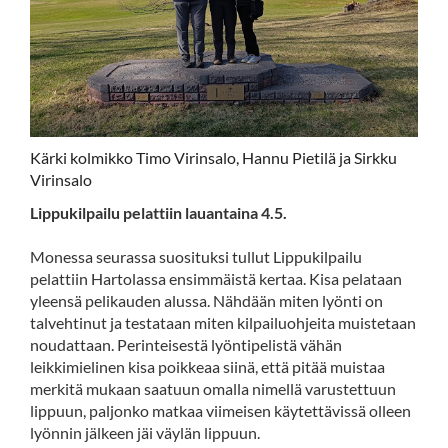
Kärki kolmikko Timo Virinsalo, Hannu Pietilä ja Sirkku
Virinsalo
Lippukilpailu pelattiin lauantaina 4.5.
Monessa seurassa suosituksi tullut Lippukilpailu
pelattiin Hartolassa ensimmäistä kertaa. Kisa pelataan
yleensä pelikauden alussa. Nähdään miten lyönti on
talvehtinut ja testataan miten kilpailuohjeita muistetaan
noudattaan. Perinteisestä lyöntipelistä vähän
leikkimielinen kisa poikkeaa siinä, että pitää muistaa
merkitä mukaan saatuun omalla nimellä varustettuun
lippuun, paljonko matkaa viimeisen käytettävissä olleen
lyönnin jälkeen jäi väylän lippuun.