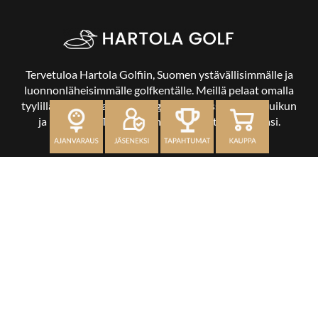
Tervetuloa Hartola Golfiin, Suomen ystävällisimmälle ja
luonnonläheisimmälle golfkentälle. Meillä pelaat omalla
tyylilläsi ja tasollasi – ja bongaat halutessasi vaikka uikun
ja kuikankin. Tärkeintä on, että nautit vierailustasi.
OSOITE
Kaikulantie 79, 19600 Hartola
toimisto@hartolagolf.com
CADDIEMASTER
0600 417 236