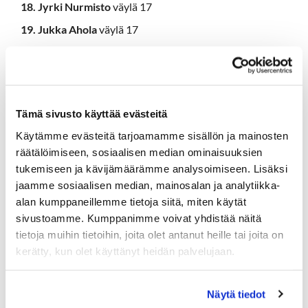
18. Jyrki Nurmisto
väylä 17
19. Jukka Ahola
väylä 17
20. Kari Räsänen
väylä 17
21. Teuvo Salento
väylä 17
22. Jaakko Tanskanen
väylä 17
Tämä sivusto käyttää evästeitä
23. Tommy Pyyhtiä
väylä 17
Käytämme evästeitä tarjoamamme sisällön ja mainosten
24. Olli Järvinen
väylä 17
räätälöimiseen, sosiaalisen median ominaisuuksien
25. Eero Tainio
väylä 16
tukemiseen ja kävijämäärämme analysoimiseen. Lisäksi
jaamme sosiaalisen median, mainosalan ja analytiikka-
26. Tomi Lehtonen
väylä 16
alan kumppaneillemme tietoja siitä, miten käytät
27. Ritva Kumpulainen
väylä 16
sivustoamme. Kumppanimme voivat yhdistää näitä
28. Pirjo Lehtonen
väylä 16
tietoja muihin tietoihin, joita olet antanut heille tai joita on
kerätty, kun olet käyttänyt heidän palvelujaan.
29. Kimmo Heiskanen
väylä 16
30. Jarkko Hietanen
väylä 16
Näytä tiedot
31. Ulla Perasto
väylä 16