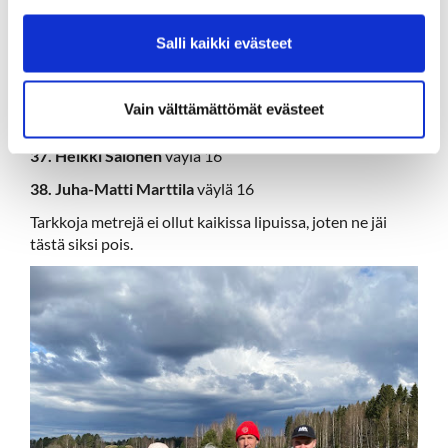
32. Mikko Kosonen
väylä 16
Salli kaikki evästeet
33. Riitta Lindgren
väylä 16
34. Teemu Japisson
väylä 16
Vain välttämättömät evästeet
36. Tuula Tainio
väylä 16
37. Heikki Salonen
väylä 16
38. Juha-Matti Marttila
väylä 16
Tarkkoja metrejä ei ollut kaikissa lipuissa, joten ne jäi
tästä siksi pois.