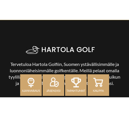
Tervetuloa Hartola Golfiin, Suomen ystävällisimmälle ja
luonnonläheisimmälle golfkentälle. Meillä pelaat omalla
tyylilläsi ja tasollasi – ja bongaat halutessasi vaikka uikun
ja kuikankin. Tärkeintä on, että nautit vierailustasi.
OSOITE
Kaikulantie 79, 19600 Hartola
toimisto@hartolagolf.com