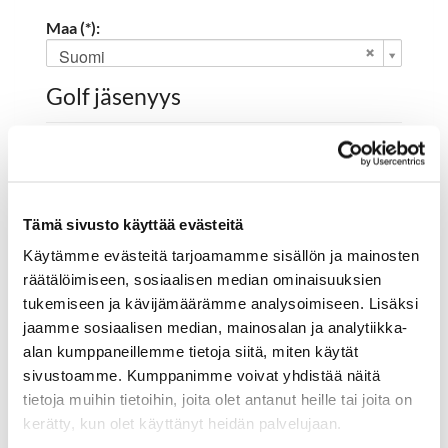
Maa (*):
Suomi
Golf jäsenyys
Valitse seura:
Tämä sivusto käyttää evästeitä
Jäsennumero:
Käytämme evästeitä tarjoamamme sisällön ja mainosten
räätälöimiseen, sosiaalisen median ominaisuuksien
tukemiseen ja kävijämäärämme analysoimiseen. Lisäksi
Rekisteröidy
jaamme sosiaalisen median, mainosalan ja analytiikka-
alan kumppaneillemme tietoja siitä, miten käytät
Haluan tilata Hartola Golf uutiskirjeen
sivustoamme. Kumppanimme voivat yhdistää näitä
Olen lukenut
tietosuojaselosteen
ja hyväksyn
tietoja muihin tietoihin, joita olet antanut heille tai joita on
henkilötietojeni käsittelyn (*)
kerätty, kun olet käyttänyt heidän palvelujaan.