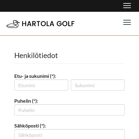
Navig
Navig
Henkilötiedot
Etu- ja sukunimi (*):
Puhelin (*):
Sähköposti (*):